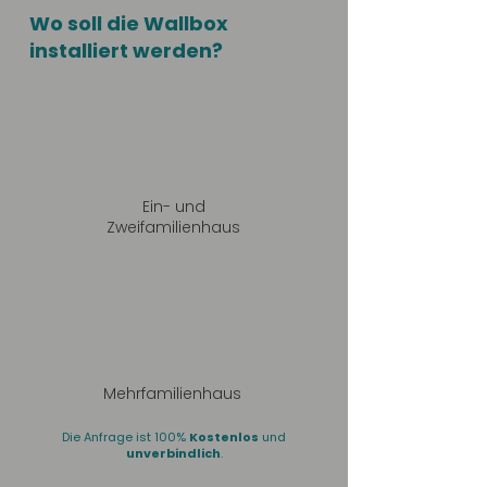
Wo soll die Wallbox
installiert werden?
Ein- und
Zweifamilienhaus
Mehrfamilienhaus
Die Anfrage ist 100%
Kostenlos
und
unverbindlich
.