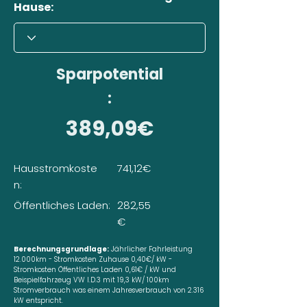
Hause:
Sparpotential
:
389,09€
Hausstromkoste
741,12€
n:
Öffentliches Laden:
282,55
€
Berechnungsgrundlage:
Jährlicher Fahrleistung
12.000km - Stromkosten Zuhause 0,40€/ kW -
Stromkosten Öffentliches Laden 0,61€ / kW und
Beispielfahrzeug VW I.D.3 mit 19,3 kW/ 100km
Stromverbrauch was einem Jahresverbrauch von 2.316
kW entspricht.