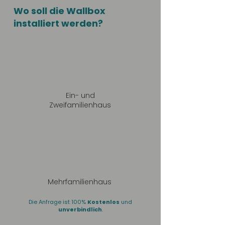
Wo soll die Wallbox
installiert werden?
Ein- und
Zweifamilienhaus
Mehrfamilienhaus
Die Anfrage ist 100%
Kostenlos
und
unverbindlich
.