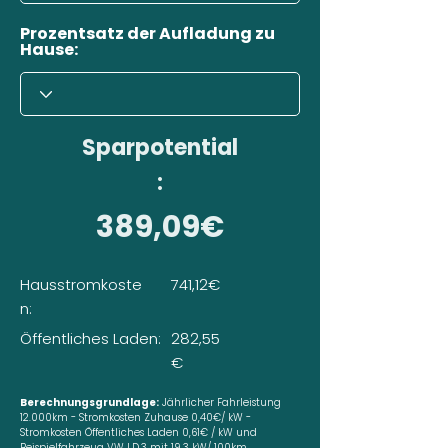
Prozentsatz der Aufladung zu
Hause:
Sparpotential
:
389,09€
Hausstromkoste
741,12€
n:
Öffentliches Laden:
282,55
€
Berechnungsgrundlage:
Jährlicher Fahrleistung
12.000km - Stromkosten Zuhause 0,40€/ kW -
Stromkosten Öffentliches Laden 0,61€ / kW und
Beispielfahrzeug VW I.D.3 mit 19,3 kW/ 100km