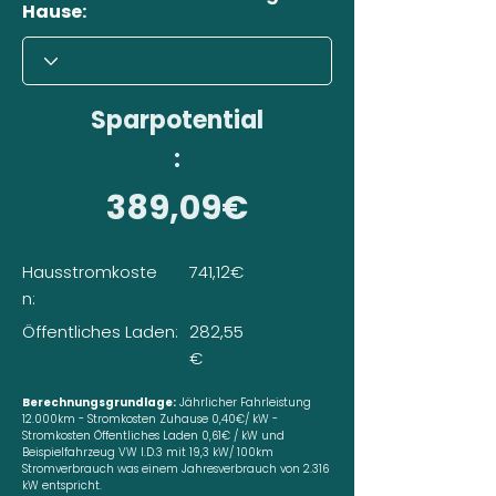
Hause:
Sparpotential
:
389,09€
Hausstromkoste
741,12€
n:
Öffentliches Laden:
282,55
€
Berechnungsgrundlage:
Jährlicher Fahrleistung
12.000km - Stromkosten Zuhause 0,40€/ kW -
Stromkosten Öffentliches Laden 0,61€ / kW und
Beispielfahrzeug VW I.D.3 mit 19,3 kW/ 100km
Stromverbrauch was einem Jahresverbrauch von 2.316
kW entspricht.