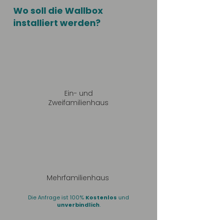
Wo soll die Wallbox
installiert werden?
Ein- und
Zweifamilienhaus
Mehrfamilienhaus
Die Anfrage ist 100%
Kostenlos
und
unverbindlich
.