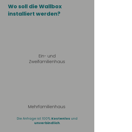
Wo soll die Wallbox
installiert werden?
Ein- und
Zweifamilienhaus
Mehrfamilienhaus
Die Anfrage ist 100%
Kostenlos
und
unverbindlich
.