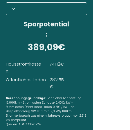
Sparpotential
:
389,09€
Hausstromkoste
741,12€
n:
Öffentliches Laden:
282,55
€
Berechnungsgrundlage:
Jährlicher Fahrleistung
12.000km - Stromkosten Zuhause 0,40€/ kW -
Stromkosten Öffentliches Laden 0,61€ / kW und
Beispielfahrzeug VW I.D.3 mit 19,3 kW/ 100km
Stromverbrauch was einem Jahresverbrauch von 2.316
kW entspricht.
Quellen:
ADAC
,
Check24