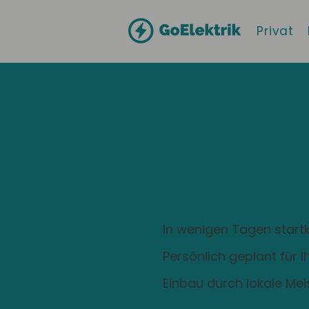
Privat
Hallo
Eußenheim
Zuhause ist
Ladestation
In wenigen Tagen startk
Persönlich geplant für 
Einbau durch lokale Mei