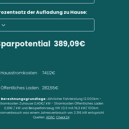
rozentsatz der Aufladung zu Hause:
Sparpotential
389,09€
Hausstromkosten
741,12€
:
Öffentliches Laden:
282,55€
Berechnungsgrundlage:
Jährlicher Fahrleistung 12.000km -
Stromkosten Zuhause 0,40€/ kW - Stromkosten Öffentliches Laden
0,61€ / kW und Beispielfahrzeug VW I.D.3 mit 19,3 kW/ 100km
tromverbrauch was einem Jahresverbrauch von 2.316 kW entspricht.
Quellen:
ADAC
,
Check24