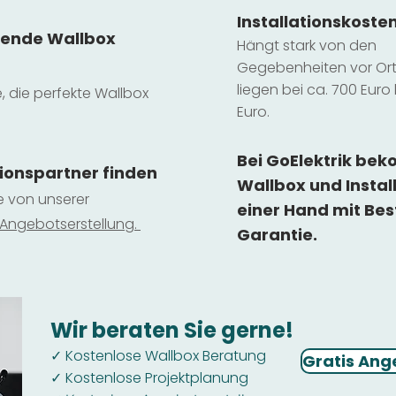
Installatio
ns
koste
sende Wallbox
Hängt stark vo
n den
Gegebenheiten vor Ort 
liegen b
ei ca. 700 Euro 
e, die perfekte Wallbox
Euro.
Bei GoElektrik be
tionspartner finden
Wallbox und Instal
ie von unserer
einer Hand mit Bes
 Ange
botserstellun
g.
Garantie.
Wir beraten Sie gerne!
Kostenlose Wallbox Beratung
✓
Gratis Ang
Kostenlose Projektplanung
✓