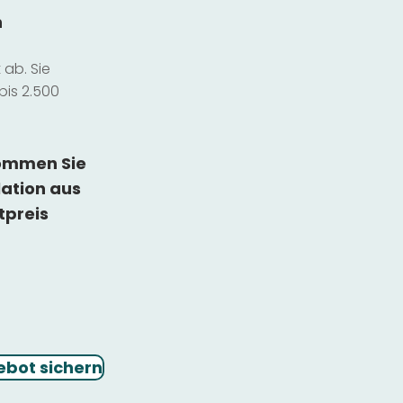
n
ab. Sie
bis 2.500
kommen Sie
lation
aus
tpreis
ebot sichern