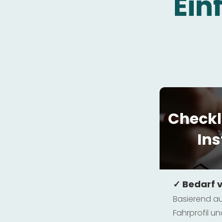
Ein
Checkl
Ins
✓ Bedarf 
Basierend au
Fahrprofil 