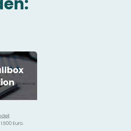
den:
llbox
tion
dell
1.500 Euro.