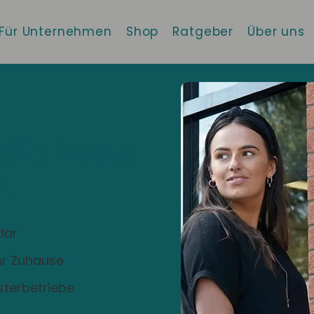
Für Unternehmen
Shop
Ratgeber
Über uns
 die beste
!
lar
Ihr Zuhause
sterbetriebe