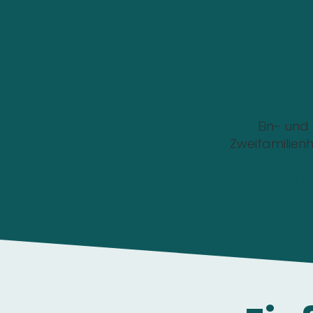
Wo soll die Wallbox i
Ein- und
Zweifamilien
Die Anfrage ist 1