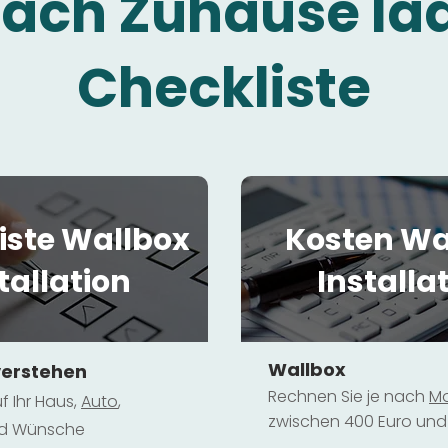
fach Zuhause la
Checkliste
iste Wallbox
Kosten Wa
tallation
Installa
Wallbox
verstehen
Rechnen Sie je nach
Mo
f Ihr Haus,
Au
to
,
zwischen 400 Euro und 
und Wünsche