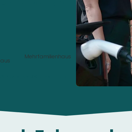
nstalliert werden?
Mehrfamilienhaus
haus
00%
Kostenlos
und
unverbindlich
.