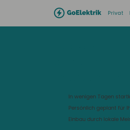
Privat
Hallo
Espenau
Zuhause ist
Ladestation
In wenigen Tagen startk
Persönlich geplant für 
Einbau durch lokale Mei