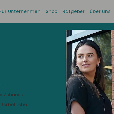
Für Unternehmen
Shop
Ratgeber
Über uns
 die beste
!
lar
Ihr Zuhause
sterbetriebe