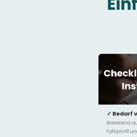
Ein
Checkl
Ins
✓ Bedarf 
Basierend au
Fahrprofil 