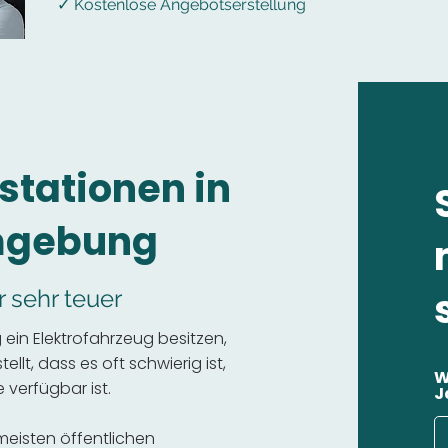
✓ Kostenlose Angebotserstellung
stationen in
mgebung
r sehr teuer
in Elektrofahrzeug besitzen,
llt, dass es oft schwierig ist,
W
 verfügbar ist.
J
 meisten öffentlichen