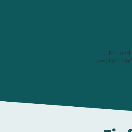
Wo soll die Wallbox i
Ein- und
Zweifamilien
Die Anfrage ist 1