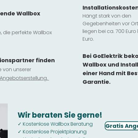
Installatio
ns
koste
sende Wallbox
Hängt stark vo
n den
Gegebenheiten vor Ort 
liegen b
ei ca. 700 Euro 
e, die perfekte Wallbox
Euro.
Bei GoElektrik be
tionspartner finden
Wallbox und Instal
ie von unserer
einer Hand mit Bes
 Ange
botserstellun
g.
Garantie.
Wir beraten Sie gerne!
Kostenlose Wallbox Beratung
✓
Gratis Ang
Kostenlose Projektplanung
✓