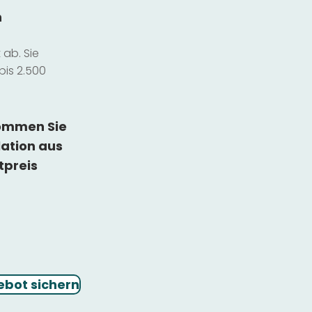
n
ab. Sie
bis 2.500
kommen Sie
lation
aus
tpreis
ebot sichern