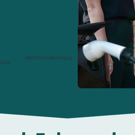
nstalliert werden?
Mehrfamilienhaus
haus
00%
Kostenlos
und
unverbindlich
.