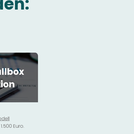
den:
llbox
tion
dell
1.500 Euro.