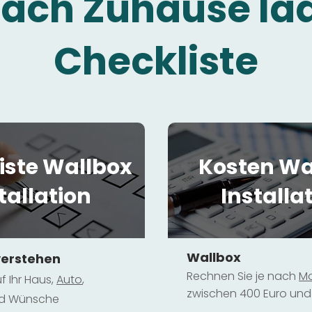
fach Zuhause la
Checkliste
iste Wallbox
Kosten Wa
tallation
Installa
Wallbox
verstehen
Rechnen Sie je nach
Mo
f Ihr Haus,
Au
to
,
zwischen 400 Euro und 
und Wünsche