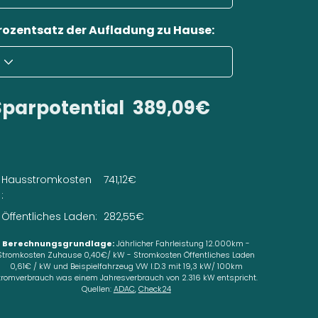
rozentsatz der Aufladung zu Hause:
Sparpotential
389,09€
Hausstromkosten
741,12€
:
Öffentliches Laden:
282,55€
Berechnungsgrundlage:
Jährlicher Fahrleistung 12.000km -
Stromkosten Zuhause 0,40€/ kW - Stromkosten Öffentliches Laden
0,61€ / kW und Beispielfahrzeug VW I.D.3 mit 19,3 kW/ 100km
tromverbrauch was einem Jahresverbrauch von 2.316 kW entspricht.
Quellen:
ADAC
,
Check24