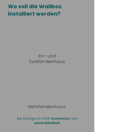
Wo soll die Wallbox
installiert werden?
Ein- und
Zweifamilienhaus
Mehrfamilienhaus
Die Anfrage ist 100%
Kostenlos
und
unverbindlich
.