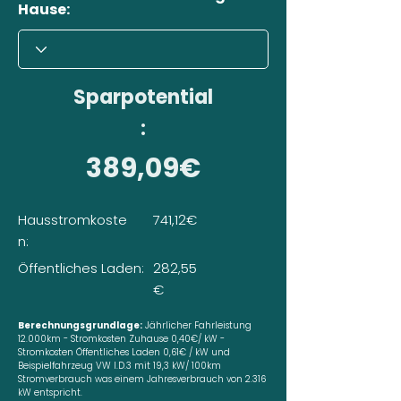
Hause:
Sparpotential
:
389,09€
Hausstromkoste
741,12€
n:
Öffentliches Laden:
282,55
€
Berechnungsgrundlage:
Jährlicher Fahrleistung
12.000km - Stromkosten Zuhause 0,40€/ kW -
Stromkosten Öffentliches Laden 0,61€ / kW und
Beispielfahrzeug VW I.D.3 mit 19,3 kW/ 100km
Stromverbrauch was einem Jahresverbrauch von 2.316
kW entspricht.