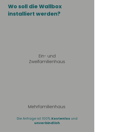
Wo soll die Wallbox
installiert werden?
Ein- und
Zweifamilienhaus
Mehrfamilienhaus
Die Anfrage ist 100%
Kostenlos
und
unverbindlich
.