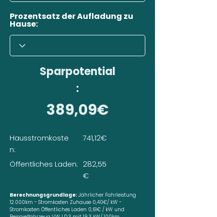
Prozentsatz der Aufladung zu
Hause:
Sparpotential
:
389,09€
Hausstromkoste
741,12€
n:
Öffentliches Laden:
282,55
€
Berechnungsgrundlage:
Jährlicher Fahrleistung
12.000km - Stromkosten Zuhause 0,40€/ kW -
Stromkosten Öffentliches Laden 0,61€ / kW und
Beispielfahrzeug VW I.D.3 mit 19,3 kW/ 100km