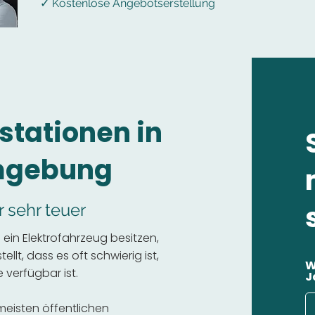
✓ Kostenlose Angebotserstellung
stationen in
mgebung
r sehr teuer
ein Elektrofahrzeug besitzen,
llt, dass es oft schwierig ist,
W
 verfügbar ist.
J
 meisten öffentlichen