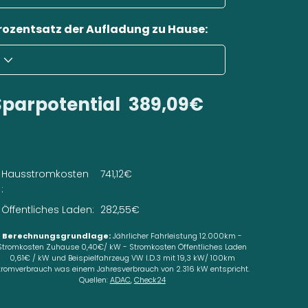
rozentsatz der Aufladung zu Hause:
Sparpotential
389,09€
Hausstromkosten
741,12€
:
Öffentliches Laden:
282,55€
Berechnungsgrundlage:
Jährlicher Fahrleistung 12.000km -
Stromkosten Zuhause 0,40€/ kW - Stromkosten Öffentliches Laden
0,61€ / kW und Beispielfahrzeug VW I.D.3 mit 19,3 kW/ 100km
tromverbrauch was einem Jahresverbrauch von 2.316 kW entspricht.
Quellen:
ADAC
,
Check24