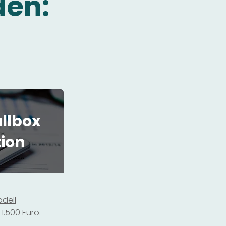
den:
llbox
tion
dell
1.500 Euro.