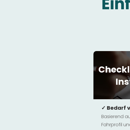
Ein
Checkl
Ins
✓ Bedarf 
Basierend au
Fahrprofil 