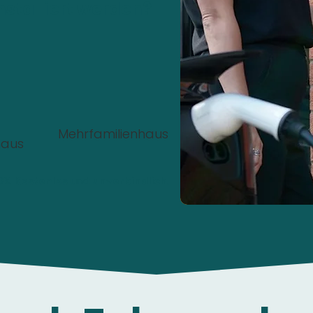
nstalliert werden?
Mehrfamilienhaus
haus
00%
Kostenlos
und
unverbindlich
.