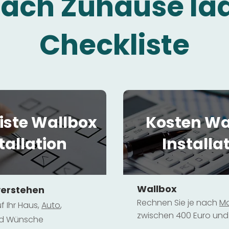
fach Zuhause la
Checkliste
iste Wallbox
Kosten Wa
tallation
Installa
Wallbox
verstehen
Rechnen Sie je nach
Mo
f Ihr Haus,
Au
to
,
zwischen 400 Euro und 
und Wünsche