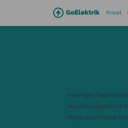
Privat
Hallo
Eppstein
Zuhause ist
Ladestation
In wenigen Tagen startk
Persönlich geplant für 
Einbau durch lokale Mei