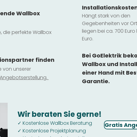
Installatio
ns
koste
sende Wallbox
Hängt stark vo
n den
Gegebenheiten vor Ort 
liegen b
ei ca. 700 Euro 
e, die perfekte Wallbox
Euro.
Bei GoElektrik be
tionspartner finden
Wallbox und Instal
ie von unserer
einer Hand mit Bes
 Ange
botserstellun
g.
Garantie.
Wir beraten Sie gerne!
Kostenlose Wallbox Beratung
✓
Gratis Ang
Kostenlose Projektplanung
✓