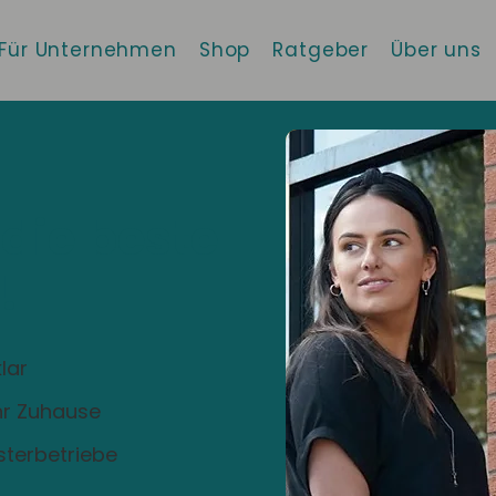
Für Unternehmen
Shop
Ratgeber
Über uns
 die beste
!
lar
Ihr Zuhause
sterbetriebe