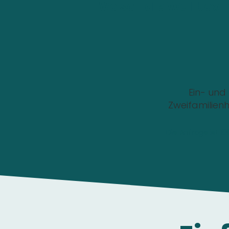
Wo soll die Wallbox i
Ein- und
Zweifamilien
Die Anfrage ist 1