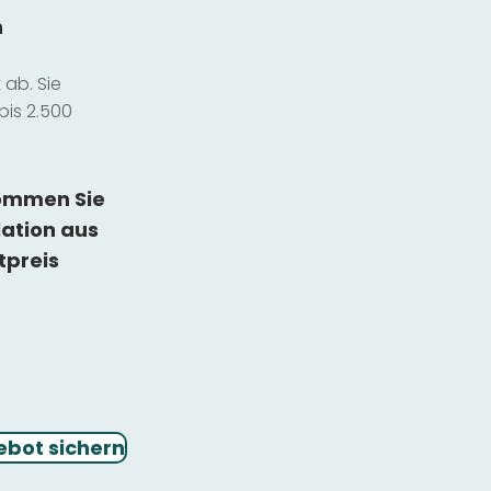
n
ab. Sie
bis 2.500
kommen Sie
lation
aus
tpreis
ebot sichern