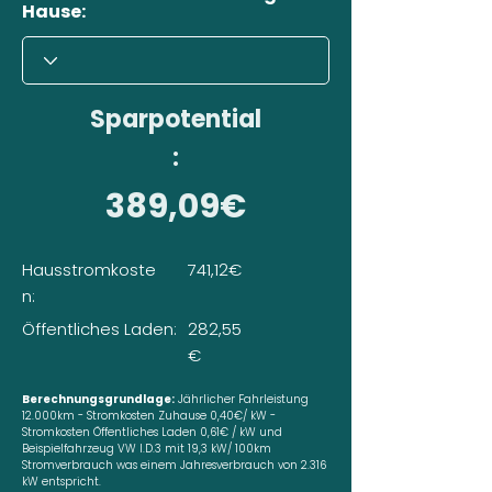
Hause:
Sparpotential
:
389,09€
Hausstromkoste
741,12€
n:
Öffentliches Laden:
282,55
€
Berechnungsgrundlage:
Jährlicher Fahrleistung
12.000km - Stromkosten Zuhause 0,40€/ kW -
Stromkosten Öffentliches Laden 0,61€ / kW und
Beispielfahrzeug VW I.D.3 mit 19,3 kW/ 100km
Stromverbrauch was einem Jahresverbrauch von 2.316
kW entspricht.