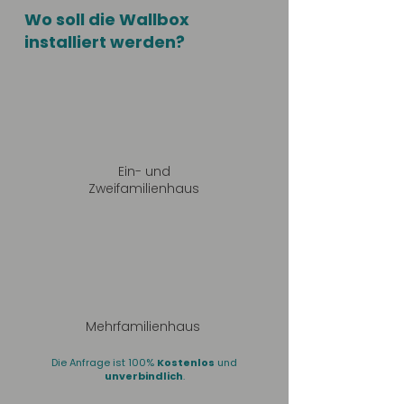
Wo soll die Wallbox
installiert werden?
Ein- und
Zweifamilienhaus
Mehrfamilienhaus
Die Anfrage ist 100%
Kostenlos
und
unverbindlich
.