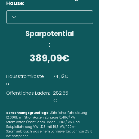
Hause:
Sparpotential
:
389,09€
Hausstromkoste
741,12€
n:
Öffentliches Laden:
282,55
€
Berechnungsgrundlage:
Jährlicher Fahrleistung
12.000km - Stromkosten Zuhause 0,40€/ kW -
Stromkosten Öffentliches Laden 0,61€ / kW und
Beispielfahrzeug VW I.D.3 mit 19,3 kW/ 100km
Stromverbrauch was einem Jahresverbrauch von 2.316
kW entspricht.