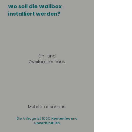
Wo soll die Wallbox
installiert werden?
Ein- und
Zweifamilienhaus
Mehrfamilienhaus
Die Anfrage ist 100%
Kostenlos
und
unverbindlich
.