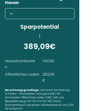
Hause:
Sparpotential
:
389,09€
Hausstromkoste
741,12€
n:
Öffentliches Laden:
282,55
€
Berechnungsgrundlage:
Jährlicher Fahrleistung
12.000km - Stromkosten Zuhause 0,40€/ kW -
Stromkosten Öffentliches Laden 0,61€ / kW und
Beispielfahrzeug VW I.D.3 mit 19,3 kW/ 100km
Stromverbrauch was einem Jahresverbrauch von 2.316
kW entspricht.