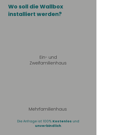
Wo soll die Wallbox
installiert werden?
Ein- und
Zweifamilienhaus
Mehrfamilienhaus
Die Anfrage ist 100%
Kostenlos
und
unverbindlich
.