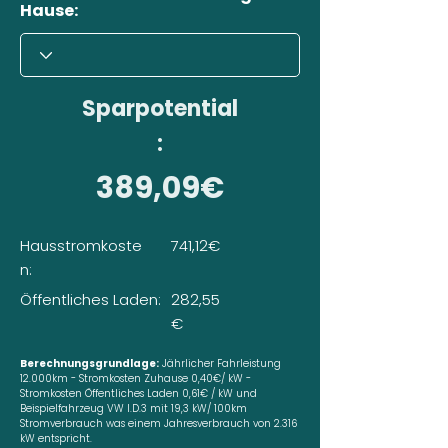
Hause:
Sparpotential
:
389,09€
Hausstromkoste
741,12€
n:
Öffentliches Laden:
282,55
€
Berechnungsgrundlage:
Jährlicher Fahrleistung
12.000km - Stromkosten Zuhause 0,40€/ kW -
Stromkosten Öffentliches Laden 0,61€ / kW und
Beispielfahrzeug VW I.D.3 mit 19,3 kW/ 100km
Stromverbrauch was einem Jahresverbrauch von 2.316
kW entspricht.