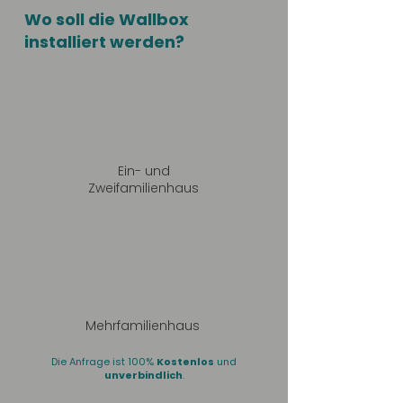
Wo soll die Wallbox
installiert werden?
Ein- und
Zweifamilienhaus
Mehrfamilienhaus
Die Anfrage ist 100%
Kostenlos
und
unverbindlich
.