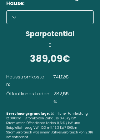
Hause:
Sparpotential
:
389,09€
Hausstromkoste
741,12€
n:
Öffentliches Laden:
282,55
€
Berechnungsgrundlage:
Jährlicher Fahrleistung
12.000km - Stromkosten Zuhause 0,40€/ kW -
Stromkosten Öffentliches Laden 0,61€ / kW und
Beispielfahrzeug VW I.D.3 mit 19,3 kW/ 100km
Stromverbrauch was einem Jahresverbrauch von 2.316
kW entspricht.