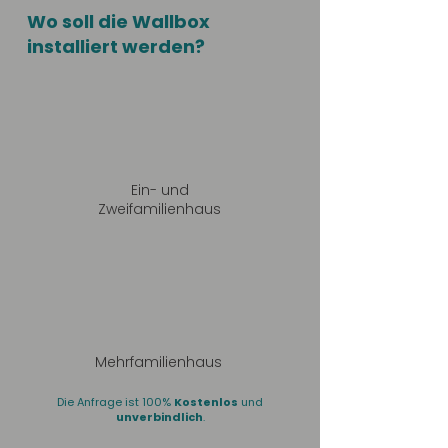
Wo soll die Wallbox
installiert werden?
Ein- und
Zweifamilienhaus
Mehrfamilienhaus
Die Anfrage ist 100%
Kostenlos
und
unverbindlich
.