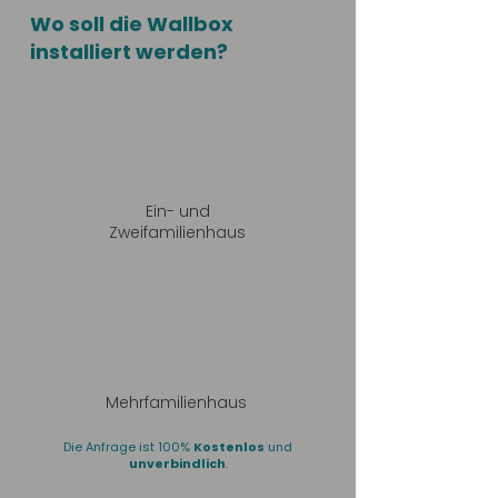
Wo soll die Wallbox
installiert werden?
Ein- und
Zweifamilienhaus
Mehrfamilienhaus
Die Anfrage ist 100%
Kostenlos
und
unverbindlich
.