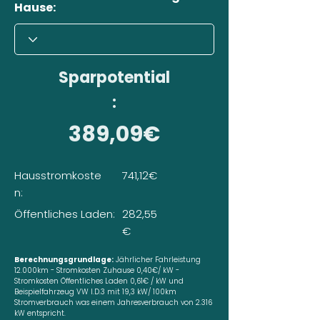
Hause:
Sparpotential
:
389,09€
Hausstromkoste
741,12€
n:
Öffentliches Laden:
282,55
€
Berechnungsgrundlage:
Jährlicher Fahrleistung
12.000km - Stromkosten Zuhause 0,40€/ kW -
Stromkosten Öffentliches Laden 0,61€ / kW und
Beispielfahrzeug VW I.D.3 mit 19,3 kW/ 100km
Stromverbrauch was einem Jahresverbrauch von 2.316
kW entspricht.