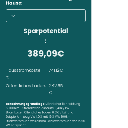
Hause:
Sparpotential
:
389,09€
Hausstromkoste
741,12€
n:
Öffentliches Laden:
282,55
€
Berechnungsgrundlage:
Jährlicher Fahrleistung
12.000km - Stromkosten Zuhause 0,40€/ kW -
Stromkosten Öffentliches Laden 0,61€ / kW und
Beispielfahrzeug VW I.D.3 mit 19,3 kW/ 100km
Stromverbrauch was einem Jahresverbrauch von 2.316
kW entspricht.