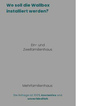
Wo soll die Wallbox
installiert werden?
Ein- und
Zweifamilienhaus
Mehrfamilienhaus
Die Anfrage ist 100%
Kostenlos
und
unverbindlich
.