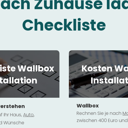
fach Zuhause la
Checkliste
iste Wallbox
Kosten Wa
tallation
Installa
Wallbox
verstehen
Rechnen Sie je nach
Mo
f Ihr Haus,
Au
to
,
zwischen 400 Euro und 
und Wünsche