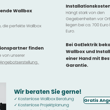
Installatio
ns
koste
sende Wallbox
Hängt stark vo
n den
Gegebenheiten vor Ort 
liegen b
ei ca. 700 Euro 
e, die perfekte Wallbox
Euro.
Bei GoElektrik be
tionspartner finden
Wallbox und Instal
ie von unserer
einer Hand mit Bes
 Ange
botserstellun
g.
Garantie.
Wir beraten Sie gerne!
Kostenlose Wallbox Beratung
✓
Gratis Ang
Kostenlose Projektplanung
✓