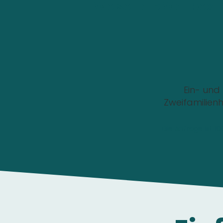
Wo soll die Wallbox i
Ein- und
Zweifamilien
Die Anfrage ist 1