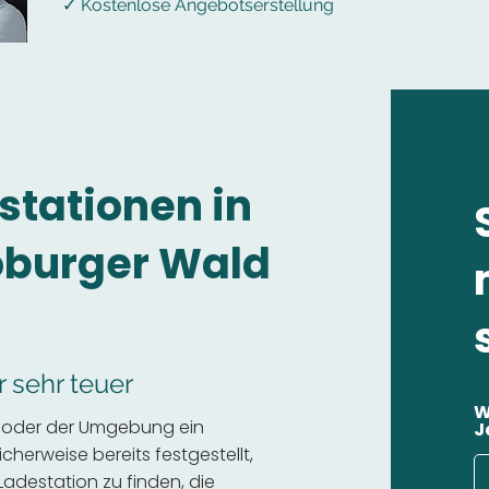
✓ Kostenlose Angebotserstellung
stationen in
oburger Wald
r sehr teuer
W
d oder der Umgebung ein
J
cherweise bereits festgestellt,
 Ladestation zu finden, die