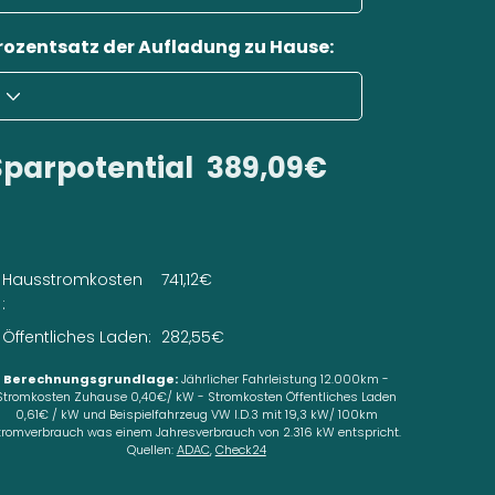
rozentsatz der Aufladung zu Hause:
Sparpotential
389,09€
Hausstromkosten
741,12€
:
Öffentliches Laden:
282,55€
Berechnungsgrundlage:
Jährlicher Fahrleistung 12.000km -
Stromkosten Zuhause 0,40€/ kW - Stromkosten Öffentliches Laden
0,61€ / kW und Beispielfahrzeug VW I.D.3 mit 19,3 kW/ 100km
tromverbrauch was einem Jahresverbrauch von 2.316 kW entspricht.
Quellen:
ADAC
,
Check24