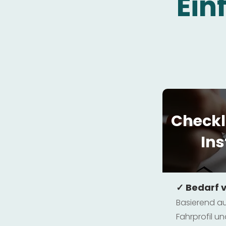
Ein
Checkl
Ins
✓ Bedarf 
Basierend au
Fahrprofil 