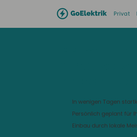
Privat
Hallo
Dissen am Teu
Zuhause ist
Ladestation
In wenigen Tagen startk
Persönlich geplant für 
Einbau durch lokale Mei