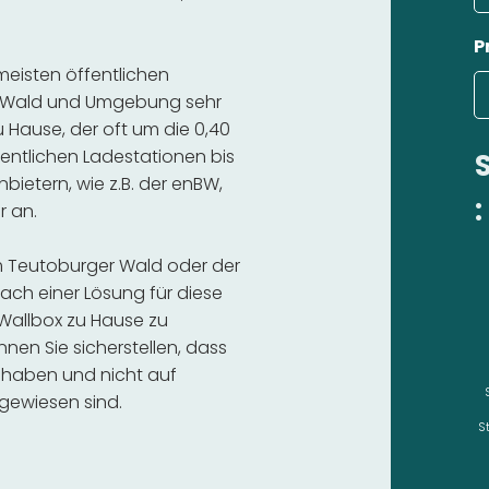
P
 meisten öffentlichen
r Wald und Umgebung sehr
u Hause, der oft um die 0,40
fentlichen Ladestationen bis
nbietern, wie z.B. der enBW,
:
r an.
am Teutoburger Wald oder der
ch einer Lösung für diese
e Wallbox zu Hause zu
nnen Sie sicherstellen, dass
 haben und nicht auf
gewiesen sind.
S