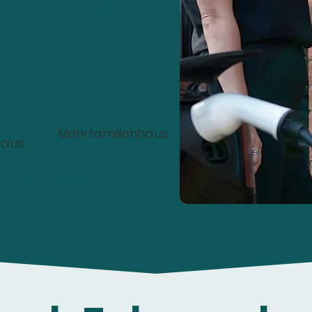
nstalliert werden?
Mehrfamilienhaus
haus
00%
Kostenlos
und
unverbindlich
.