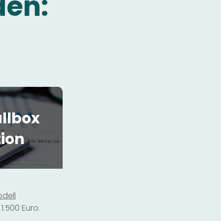
den:
llbox
tion
dell
1.500 Euro.