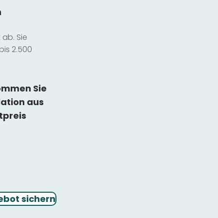
n
ab. Sie
bis 2.500
kommen Sie
lation
aus
tpreis
ebot sichern