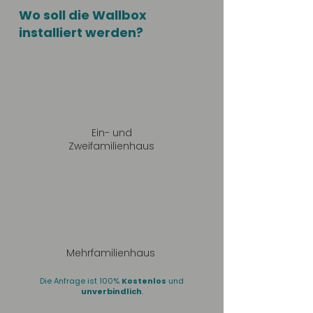
Wo soll die Wallbox
installiert werden?
Ein- und
Zweifamilienhaus
Mehrfamilienhaus
Die Anfrage ist 100%
Kostenlos
und
unverbindlich
.