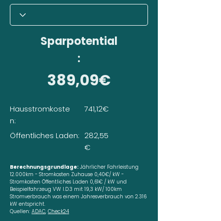
Sparpotential
:
389,09€
Hausstromkoste
741,12€
n:
Öffentliches Laden:
282,55
€
Berechnungsgrundlage:
Jährlicher Fahrleistung
12.000km - Stromkosten Zuhause 0,40€/ kW -
Stromkosten Öffentliches Laden 0,61€ / kW und
Beispielfahrzeug VW I.D.3 mit 19,3 kW/ 100km
Stromverbrauch was einem Jahresverbrauch von 2.316
kW entspricht.
Quellen:
ADAC
,
Check24