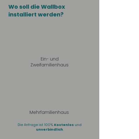
Wo soll die Wallbox
installiert werden?
Ein- und
Zweifamilienhaus
Mehrfamilienhaus
Die Anfrage ist 100%
Kostenlos
und
unverbindlich
.