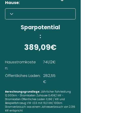
Hause:
Sparpotential
:
389,09€
Hausstromkoste
741,12€
n:
Öffentliches Laden:
282,55
€
Berechnungsgrundlage:
Jährlicher Fahrleistung
12.000km - Stromkosten Zuhause 0,40€/ kW -
Stromkosten Öffentliches Laden 0,61€ / kW und
Beispielfahrzeug VW I.D.3 mit 19,3 kW/ 100km
Stromverbrauch was einem Jahresverbrauch von 2.316
kW entspricht.