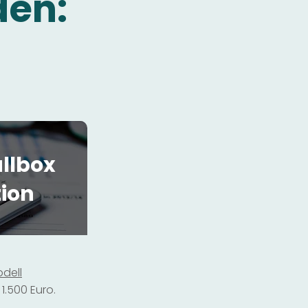
den:
llbox
tion
dell
1.500 Euro.