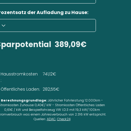
rozentsatz der Aufladung zu Hause:
Sparpotential
389,09€
Hausstromkosten
741,12€
:
Öffentliches Laden:
282,55€
Berechnungsgrundlage:
Jährlicher Fahrleistung 12.000km -
Stromkosten Zuhause 0,40€/ kW - Stromkosten Öffentliches Laden
0,61€ / kW und Beispielfahrzeug VW I.D.3 mit 19,3 kW/ 100km
tromverbrauch was einem Jahresverbrauch von 2.316 kW entspricht.
Quellen:
ADAC
,
Check24