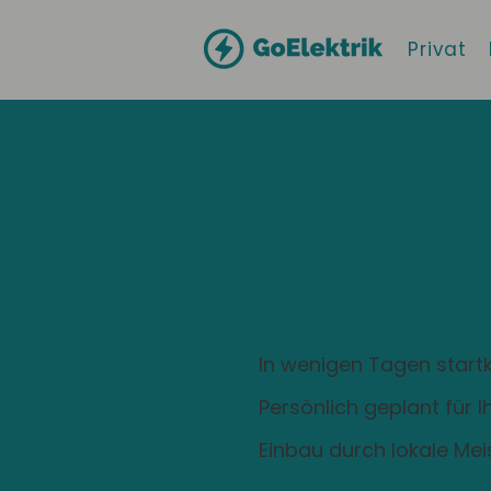
Privat
Hallo
Crivitz
Zuhause ist
Ladestation
In wenigen Tagen startk
Persönlich geplant für 
Einbau durch lokale Mei