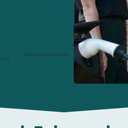
nstalliert werden?
Mehrfamilienhaus
haus
00%
Kostenlos
und
unverbindlich
.