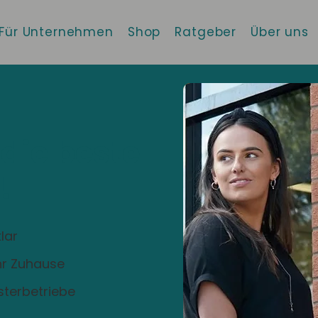
Für Unternehmen
Shop
Ratgeber
Über uns
 die beste
!
lar
Ihr Zuhause
sterbetriebe