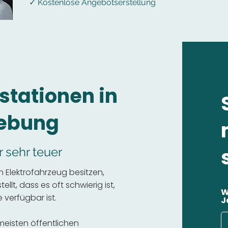
✓ Kostenlose Angebotserstellung
stationen in
gebung
r sehr teuer
n Elektrofahrzeug besitzen,
llt, dass es oft schwierig ist,
W
 verfügbar ist.
J
 meisten öffentlichen