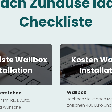
fach Zuhause la
Checkliste
iste Wallbox
Kosten Wa
tallation
Installa
Wallbox
verstehen
Rechnen Sie je nach
Mo
f Ihr Haus,
Au
to
,
zwischen 400 Euro und 
und Wünsche