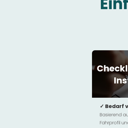
Ein
Checkl
Ins
✓ Bedarf 
Basierend au
Fahrprofil 