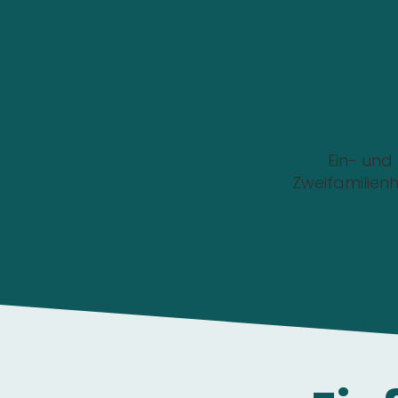
Wo soll die Wallbox i
Ein- und
Zweifamilien
Die Anfrage ist 1