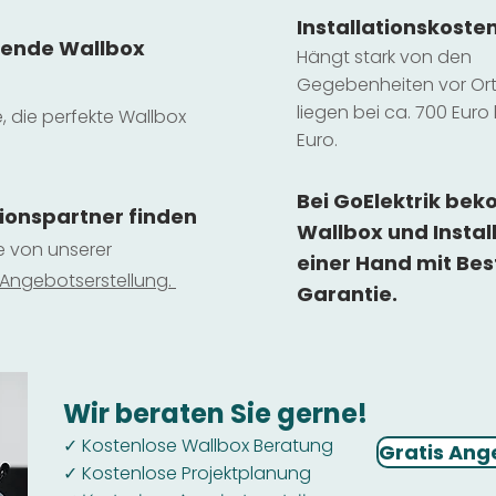
Installatio
ns
koste
sende Wallbox
Hängt stark vo
n den
Gegebenheiten vor Ort 
liegen b
ei ca. 700 Euro 
e, die perfekte Wallbox
Euro.
Bei GoElektrik be
tionspartner finden
Wallbox und Instal
ie von unserer
einer Hand mit Bes
 Ange
botserstellun
g.
Garantie.
Wir beraten Sie gerne!
Kostenlose Wallbox Beratung
✓
Gratis Ang
Kostenlose Projektplanung
✓