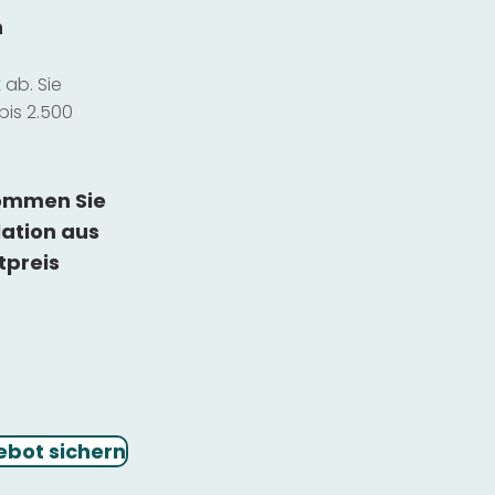
n
ab. Sie
bis 2.500
kommen Sie
lation
aus
tpreis
ebot sichern