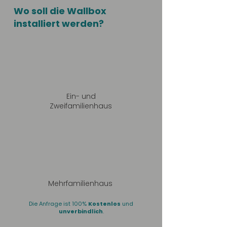
Wo soll die Wallbox
installiert werden?
Ein- und
Zweifamilienhaus
Mehrfamilienhaus
Die Anfrage ist 100%
Kostenlos
und
unverbindlich
.