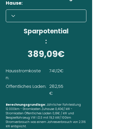
Hause:
Sparpotential
:
389,09€
Hausstromkoste
741,12€
n:
Öffentliches Laden:
282,55
€
Berechnungsgrundlage:
Jährlicher Fahrleistung
12.000km - Stromkosten Zuhause 0,40€/ kW -
Stromkosten Öffentliches Laden 0,61€ / kW und
Beispielfahrzeug VW I.D.3 mit 19,3 kW/ 100km
Stromverbrauch was einem Jahresverbrauch von 2.316
kW entspricht.