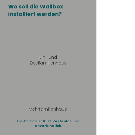
Wo soll die Wallbox
installiert werden?
Ein- und
Zweifamilienhaus
Mehrfamilienhaus
Die Anfrage ist 100%
Kostenlos
und
unverbindlich
.