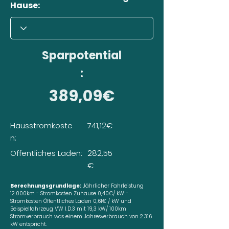
Hause:
Sparpotential
:
389,09€
Hausstromkoste
741,12€
n:
Öffentliches Laden:
282,55
€
Berechnungsgrundlage:
Jährlicher Fahrleistung
12.000km - Stromkosten Zuhause 0,40€/ kW -
Stromkosten Öffentliches Laden 0,61€ / kW und
Beispielfahrzeug VW I.D.3 mit 19,3 kW/ 100km
Stromverbrauch was einem Jahresverbrauch von 2.316
kW entspricht.