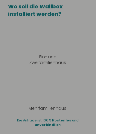
Wo soll die Wallbox
installiert werden?
Ein- und
Zweifamilienhaus
Mehrfamilienhaus
Die Anfrage ist 100%
Kostenlos
und
unverbindlich
.