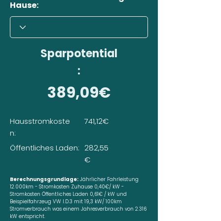
Hause:
Sparpotential
:
389,09€
Hausstromkoste
741,12€
n:
Öffentliches Laden:
282,55
€
Berechnungsgrundlage:
Jährlicher Fahrleistung
12.000km - Stromkosten Zuhause 0,40€/ kW -
Stromkosten Öffentliches Laden 0,61€ / kW und
Beispielfahrzeug VW I.D.3 mit 19,3 kW/ 100km
Stromverbrauch was einem Jahresverbrauch von 2.316
kW entspricht.