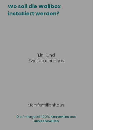
Wo soll die Wallbox
installiert werden?
Ein- und
Zweifamilienhaus
Mehrfamilienhaus
Die Anfrage ist 100%
Kostenlos
und
unverbindlich
.