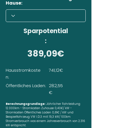
Hause:
Sparpotential
:
389,09€
Hausstromkoste
741,12€
n:
Öffentliches Laden:
282,55
€
Berechnungsgrundlage:
Jährlicher Fahrleistung
12.000km - Stromkosten Zuhause 0,40€/ kW -
Stromkosten Öffentliches Laden 0,61€ / kW und
Beispielfahrzeug VW I.D.3 mit 19,3 kW/ 100km
Stromverbrauch was einem Jahresverbrauch von 2.316
kW entspricht.