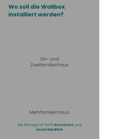
Wo soll die Wallbox
installiert werden?
Ein- und
Zweifamilienhaus
Mehrfamilienhaus
Die Anfrage ist 100%
Kostenlos
und
unverbindlich
.