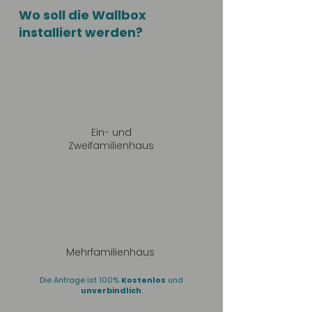
Wo soll die Wallbox
installiert werden?
Ein- und
Zweifamilienhaus
Mehrfamilienhaus
Die Anfrage ist 100%
Kostenlos
und
unverbindlich
.