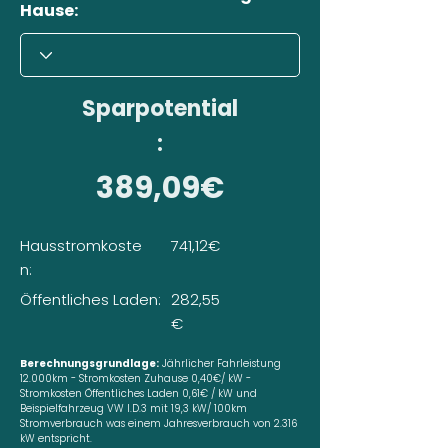
Hause:
Sparpotential
:
389,09€
Hausstromkoste
741,12€
n:
Öffentliches Laden:
282,55
€
Berechnungsgrundlage:
Jährlicher Fahrleistung
12.000km - Stromkosten Zuhause 0,40€/ kW -
Stromkosten Öffentliches Laden 0,61€ / kW und
Beispielfahrzeug VW I.D.3 mit 19,3 kW/ 100km
Stromverbrauch was einem Jahresverbrauch von 2.316
kW entspricht.