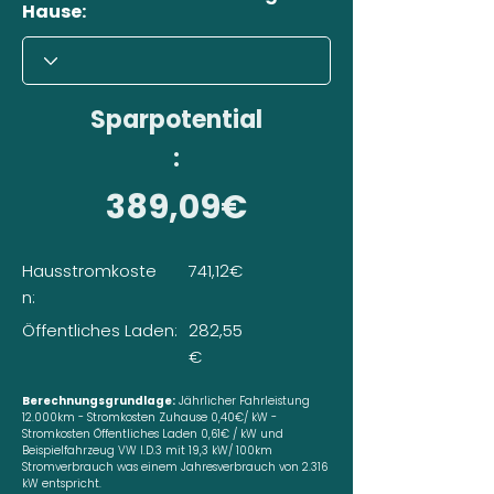
Hause:
Sparpotential
:
389,09€
Hausstromkoste
741,12€
n:
Öffentliches Laden:
282,55
€
Berechnungsgrundlage:
Jährlicher Fahrleistung
12.000km - Stromkosten Zuhause 0,40€/ kW -
Stromkosten Öffentliches Laden 0,61€ / kW und
Beispielfahrzeug VW I.D.3 mit 19,3 kW/ 100km
Stromverbrauch was einem Jahresverbrauch von 2.316
kW entspricht.