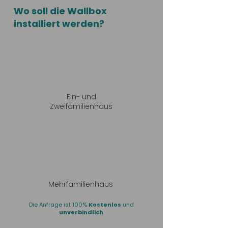
Wo soll die Wallbox
installiert werden?
Ein- und
Zweifamilienhaus
Mehrfamilienhaus
Die Anfrage ist 100%
Kostenlos
und
unverbindlich
.