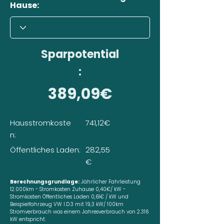
Hause:
Sparpotential
:
389,09€
Hausstromkoste
741,12€
n:
Öffentliches Laden:
282,55
€
Berechnungsgrundlage:
Jährlicher Fahrleistung
12.000km - Stromkosten Zuhause 0,40€/ kW -
Stromkosten Öffentliches Laden 0,61€ / kW und
Beispielfahrzeug VW I.D.3 mit 19,3 kW/ 100km
Stromverbrauch was einem Jahresverbrauch von 2.316
kW entspricht.