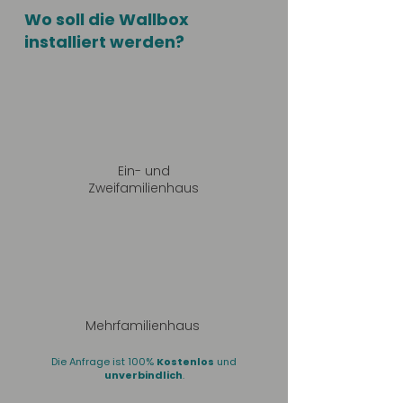
Wo soll die Wallbox
installiert werden?
Ein- und
Zweifamilienhaus
Mehrfamilienhaus
Die Anfrage ist 100%
Kostenlos
und
unverbindlich
.