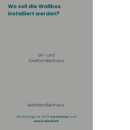
Wo soll die Wallbox
installiert werden?
Ein- und
Zweifamilienhaus
Mehrfamilienhaus
Die Anfrage ist 100%
Kostenlos
und
unverbindlich
.