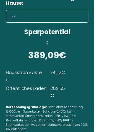
Hause:
Sparpotential
:
389,09€
Hausstromkoste
741,12€
n:
Öffentliches Laden:
282,55
€
Berechnungsgrundlage:
Jährlicher Fahrleistung
12.000km - Stromkosten Zuhause 0,40€/ kW -
Stromkosten Öffentliches Laden 0,61€ / kW und
Beispielfahrzeug VW I.D.3 mit 19,3 kW/ 100km
Stromverbrauch was einem Jahresverbrauch von 2.316
kW entspricht.