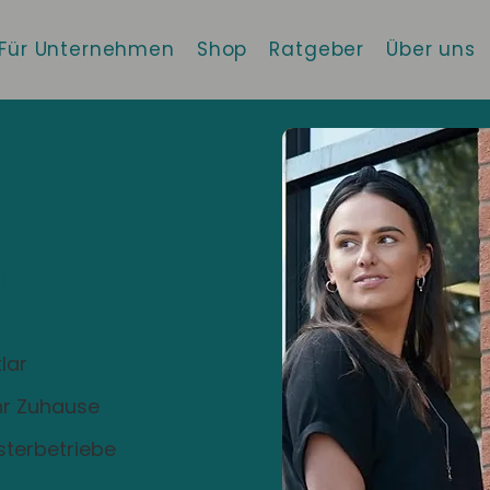
Für Unternehmen
Shop
Ratgeber
Über uns
 die beste
!
lar
Ihr Zuhause
sterbetriebe