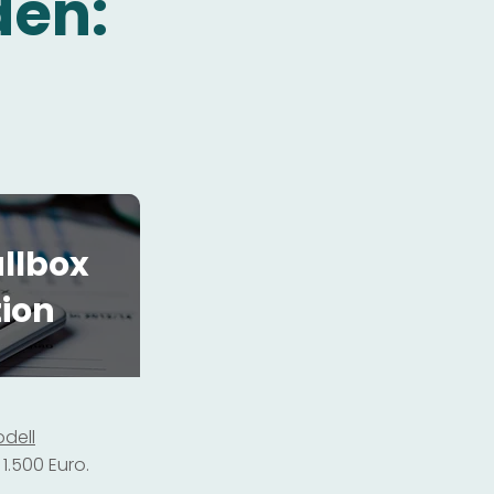
den:
llbox
tion
dell
1.500 Euro.