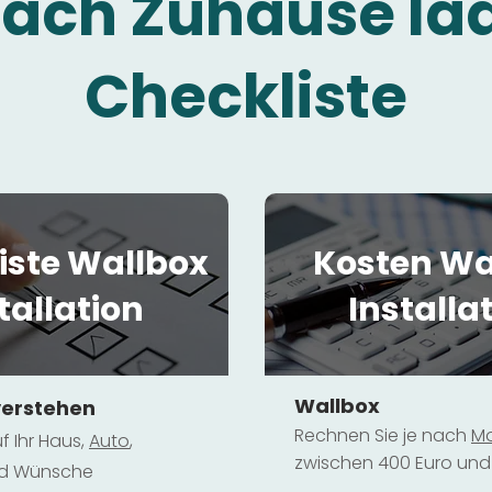
fach Zuhause la
Checkliste
iste Wallbox
Kosten Wa
tallation
Installa
Wallbox
verstehen
Rechnen Sie je nach
Mo
f Ihr Haus,
Au
to
,
zwischen 400 Euro und 
und Wünsche