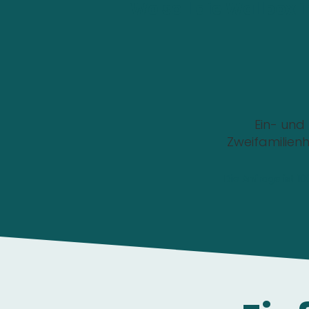
Wo soll die Wallbox i
Ein- und
Zweifamilien
Die Anfrage ist 1