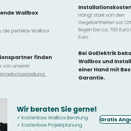
Installatio
ns
koste
sende Wallbox
Hängt stark vo
n den
Gegebenheiten vor Ort 
liegen b
ei ca. 700 Euro 
e, die perfekte Wallbox
Euro.
Bei GoElektrik be
tionspartner finden
Wallbox und Instal
ie von unserer
einer Hand mit Bes
 Ange
botserstellun
g.
Garantie.
Wir beraten Sie gerne!
Kostenlose Wallbox Beratung
✓
Gratis Ang
Kostenlose Projektplanung
✓