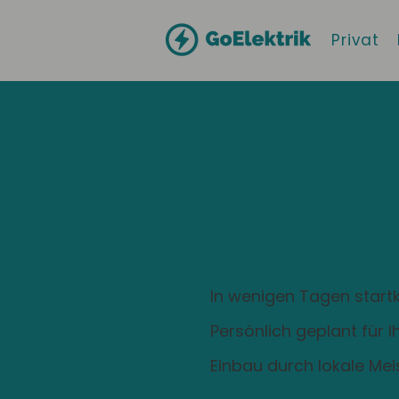
Privat
Hallo
Biberach
Zuhause ist
Ladestation
In wenigen Tagen startk
Persönlich geplant für 
Einbau durch lokale Mei