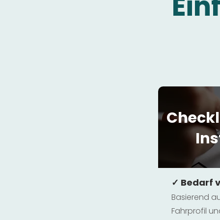
Ein
Checkl
Ins
✓ Bedarf 
Basierend au
Fahrprofil 