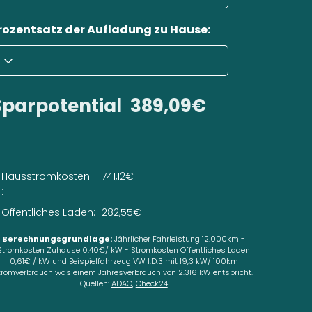
rozentsatz der Aufladung zu Hause:
Sparpotential
389,09€
Hausstromkosten
741,12€
:
Öffentliches Laden:
282,55€
Berechnungsgrundlage:
Jährlicher Fahrleistung 12.000km -
Stromkosten Zuhause 0,40€/ kW - Stromkosten Öffentliches Laden
0,61€ / kW und Beispielfahrzeug VW I.D.3 mit 19,3 kW/ 100km
tromverbrauch was einem Jahresverbrauch von 2.316 kW entspricht.
Quellen:
ADAC
,
Check24