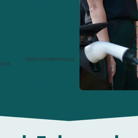
nstalliert werden?
Mehrfamilienhaus
haus
00%
Kostenlos
und
unverbindlich
.