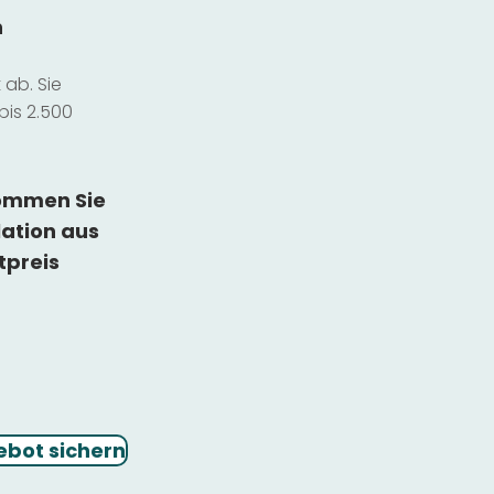
n
ab. Sie
bis 2.500
kommen Sie
lation
aus
tpreis
ebot sichern