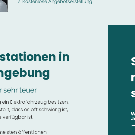
✓ Kostenlose Angebotserstellung
stationen in
Umgebung
r sehr teuer
ein Elektrofahrzeug besitzen,
llt, dass es oft schwierig ist,
W
 verfügbar ist.
J
 meisten öffentlichen