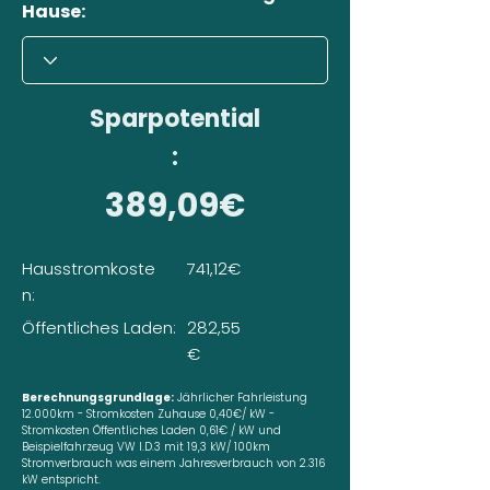
Hause:
Sparpotential
:
389,09€
Hausstromkoste
741,12€
n:
Öffentliches Laden:
282,55
€
Berechnungsgrundlage:
Jährlicher Fahrleistung
12.000km - Stromkosten Zuhause 0,40€/ kW -
Stromkosten Öffentliches Laden 0,61€ / kW und
Beispielfahrzeug VW I.D.3 mit 19,3 kW/ 100km
Stromverbrauch was einem Jahresverbrauch von 2.316
kW entspricht.