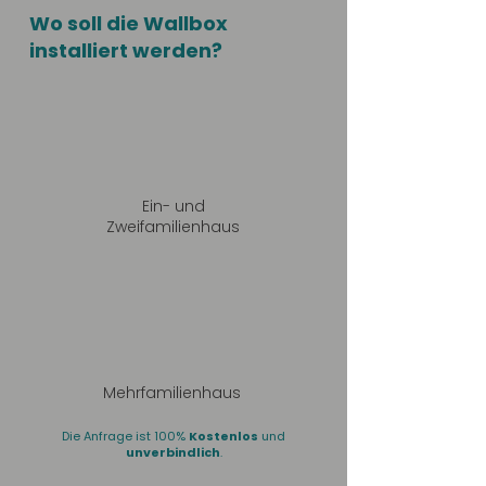
Wo soll die Wallbox
installiert werden?
Ein- und
Zweifamilienhaus
Mehrfamilienhaus
Die Anfrage ist 100%
Kostenlos
und
unverbindlich
.