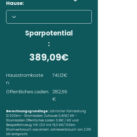
Hause:
Sparpotential
:
389,09€
Hausstromkoste
741,12€
n:
Öffentliches Laden:
282,55
€
Berechnungsgrundlage:
Jährlicher Fahrleistung
12.000km - Stromkosten Zuhause 0,40€/ kW -
Stromkosten Öffentliches Laden 0,61€ / kW und
Beispielfahrzeug VW I.D.3 mit 19,3 kW/ 100km
Stromverbrauch was einem Jahresverbrauch von 2.316
kW entspricht.