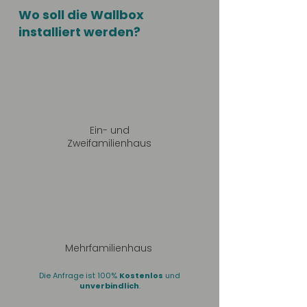
Wo soll die Wallbox
installiert werden?
Ein- und
Zweifamilienhaus
Mehrfamilienhaus
Die Anfrage ist 100%
Kostenlos
und
unverbindlich
.