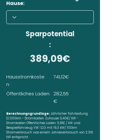
Hause:
Sparpotential
:
389,09€
Hausstromkoste
741,12€
n:
Öffentliches Laden:
282,55
€
Berechnungsgrundlage:
Jährlicher Fahrleistung
12.000km - Stromkosten Zuhause 0,40€/ kW -
Stromkosten Öffentliches Laden 0,61€ / kW und
Beispielfahrzeug VW I.D.3 mit 19,3 kW/ 100km
Stromverbrauch was einem Jahresverbrauch von 2.316
kW entspricht.