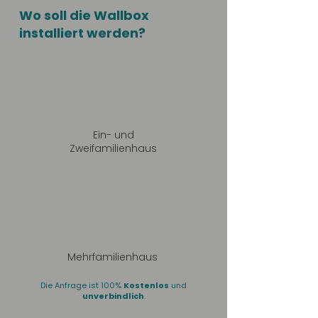
Wo soll die Wallbox
installiert werden?
Ein- und
Zweifamilienhaus
Mehrfamilienhaus
Die Anfrage ist 100%
Kostenlos
und
unverbindlich
.