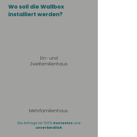
Wo soll die Wallbox
installiert werden?
Ein- und
Zweifamilienhaus
Mehrfamilienhaus
Die Anfrage ist 100%
Kostenlos
und
unverbindlich
.