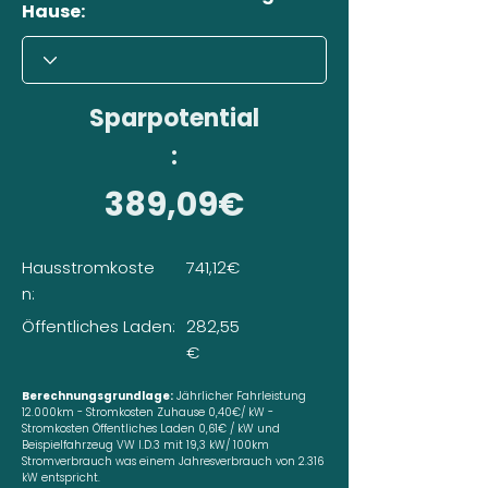
Hause:
Sparpotential
:
389,09€
Hausstromkoste
741,12€
n:
Öffentliches Laden:
282,55
€
Berechnungsgrundlage:
Jährlicher Fahrleistung
12.000km - Stromkosten Zuhause 0,40€/ kW -
Stromkosten Öffentliches Laden 0,61€ / kW und
Beispielfahrzeug VW I.D.3 mit 19,3 kW/ 100km
Stromverbrauch was einem Jahresverbrauch von 2.316
kW entspricht.