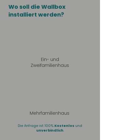
Wo soll die Wallbox
installiert werden?
Ein- und
Zweifamilienhaus
Mehrfamilienhaus
Die Anfrage ist 100%
Kostenlos
und
unverbindlich
.