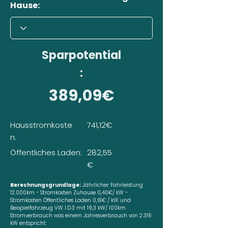
Hause:
Sparpotential
:
389,09€
Hausstromkoste
741,12€
n:
Öffentliches Laden:
282,55
€
Berechnungsgrundlage:
Jährlicher Fahrleistung
12.000km - Stromkosten Zuhause 0,40€/ kW -
Stromkosten Öffentliches Laden 0,61€ / kW und
Beispielfahrzeug VW I.D.3 mit 19,3 kW/ 100km
Stromverbrauch was einem Jahresverbrauch von 2.316
kW entspricht.