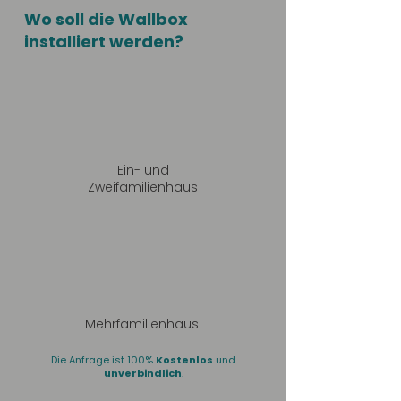
Wo soll die Wallbox
installiert werden?
Ein- und
Zweifamilienhaus
Mehrfamilienhaus
Die Anfrage ist 100%
Kostenlos
und
unverbindlich
.