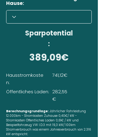
Hause:
Sparpotential
:
389,09€
Hausstromkoste
741,12€
n:
Öffentliches Laden:
282,55
€
Berechnungsgrundlage:
Jährlicher Fahrleistung
12.000km - Stromkosten Zuhause 0,40€/ kW -
Stromkosten Öffentliches Laden 0,61€ / kW und
Beispielfahrzeug VW I.D.3 mit 19,3 kW/ 100km
Stromverbrauch was einem Jahresverbrauch von 2.316
kW entspricht.