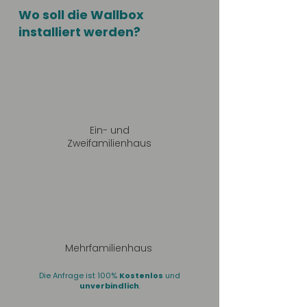
Wo soll die Wallbox
installiert werden?
Ein- und
Zweifamilienhaus
Mehrfamilienhaus
Die Anfrage ist 100%
Kostenlos
und
unverbindlich
.