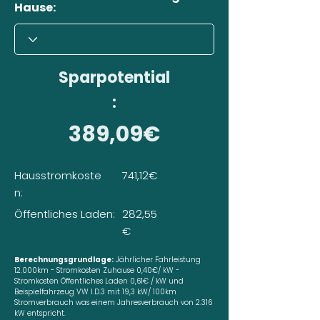
Hause:
Sparpotential
:
389,09€
Hausstromkoste
741,12€
n:
Öffentliches Laden:
282,55
€
Berechnungsgrundlage:
Jährlicher Fahrleistung
12.000km - Stromkosten Zuhause 0,40€/ kW -
Stromkosten Öffentliches Laden 0,61€ / kW und
Beispielfahrzeug VW I.D.3 mit 19,3 kW/ 100km
Stromverbrauch was einem Jahresverbrauch von 2.316
kW entspricht.