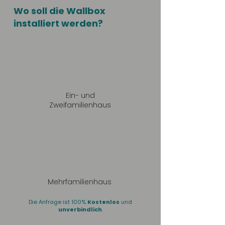
Wo soll die Wallbox
installiert werden?
Ein- und
Zweifamilienhaus
Mehrfamilienhaus
Die Anfrage ist 100%
Kostenlos
und
unverbindlich
.