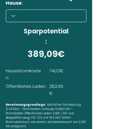
Hause:
Sparpotential
:
389,09€
Hausstromkoste
741,12€
n:
Öffentliches Laden:
282,55
€
Berechnungsgrundlage:
Jährlicher Fahrleistung
12.000km - Stromkosten Zuhause 0,40€/ kW -
Stromkosten Öffentliches Laden 0,61€ / kW und
Beispielfahrzeug VW I.D.3 mit 19,3 kW/ 100km
Stromverbrauch was einem Jahresverbrauch von 2.316
kW entspricht.