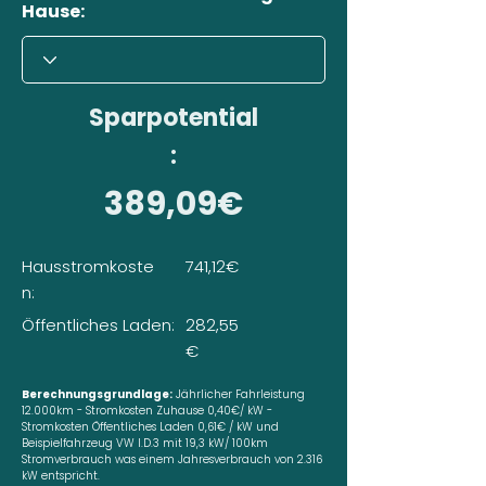
Hause:
Sparpotential
:
389,09€
Hausstromkoste
741,12€
n:
Öffentliches Laden:
282,55
€
Berechnungsgrundlage:
Jährlicher Fahrleistung
12.000km - Stromkosten Zuhause 0,40€/ kW -
Stromkosten Öffentliches Laden 0,61€ / kW und
Beispielfahrzeug VW I.D.3 mit 19,3 kW/ 100km
Stromverbrauch was einem Jahresverbrauch von 2.316
kW entspricht.