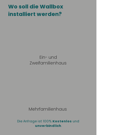
Wo soll die Wallbox
installiert werden?
Ein- und
Zweifamilienhaus
Mehrfamilienhaus
Die Anfrage ist 100%
Kostenlos
und
unverbindlich
.