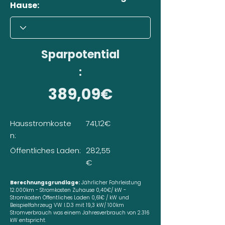
Hause:
Sparpotential
:
389,09€
Hausstromkoste
741,12€
n:
Öffentliches Laden:
282,55
€
Berechnungsgrundlage:
Jährlicher Fahrleistung
12.000km - Stromkosten Zuhause 0,40€/ kW -
Stromkosten Öffentliches Laden 0,61€ / kW und
Beispielfahrzeug VW I.D.3 mit 19,3 kW/ 100km
Stromverbrauch was einem Jahresverbrauch von 2.316
kW entspricht.