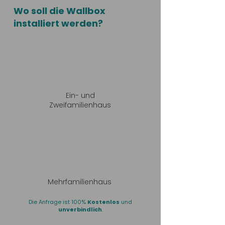
Wo soll die Wallbox
installiert werden?
Ein- und
Zweifamilienhaus
Mehrfamilienhaus
Die Anfrage ist 100%
Kostenlos
und
unverbindlich
.