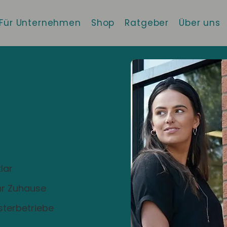
Für Unternehmen
Shop
Ratgeber
Über uns
 die beste
!
lar
Ihr Zuhause
sterbetriebe