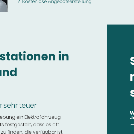
✓ Kostenlose Angebotserstellung
stationen in
und
r sehr teuer
W
ebung ein Elektrofahrzeug
J
 festgestellt, dass es oft
 zu finden, die verfügbar ist.