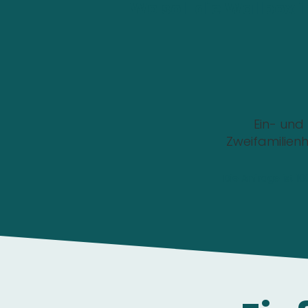
Wo soll die Wallbox i
Ein- und
Zweifamilien
Die Anfrage ist 1