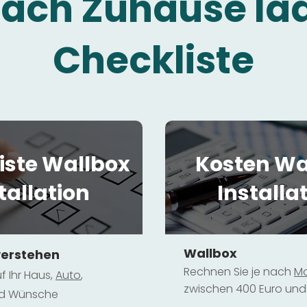
fach Zuhause la
Checkliste
iste Wallbox
Kosten Wa
tallation
Installa
Wallbox
verstehen
Rechnen Sie je nach
Mo
f Ihr Haus,
Au
to
,
zwischen 400 Euro und 
und Wünsche