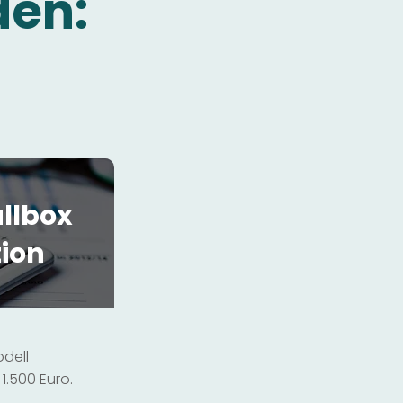
den:
llbox
tion
dell
1.500 Euro.