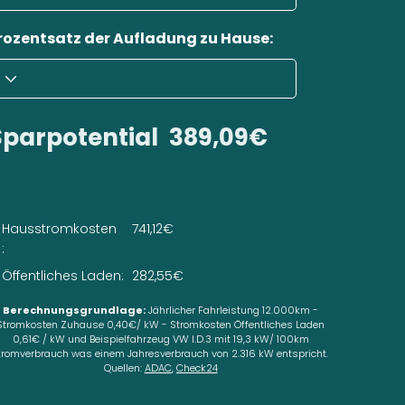
rozentsatz der Aufladung zu Hause:
Sparpotential
389,09€
Hausstromkosten
741,12€
:
Öffentliches Laden:
282,55€
Berechnungsgrundlage:
Jährlicher Fahrleistung 12.000km -
Stromkosten Zuhause 0,40€/ kW - Stromkosten Öffentliches Laden
0,61€ / kW und Beispielfahrzeug VW I.D.3 mit 19,3 kW/ 100km
tromverbrauch was einem Jahresverbrauch von 2.316 kW entspricht.
Quellen:
ADAC
,
Check24