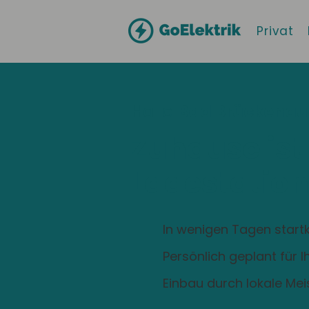
Privat
Hallo
Bad Brückenau
Zuhause ist
Ladestation
In wenigen Tagen startk
Persönlich geplant für 
Einbau durch lokale Mei