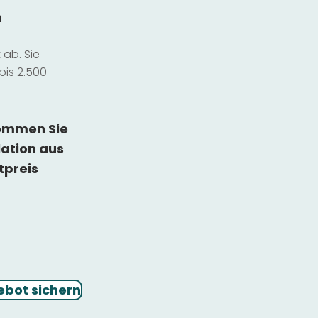
n
ab. Sie
bis 2.500
kommen Sie
lation
aus
tpreis
ebot sichern