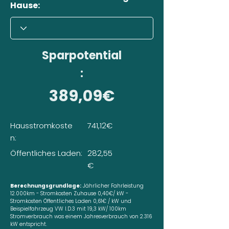
Hause:
Sparpotential
:
389,09€
Hausstromkoste
741,12€
n:
Öffentliches Laden:
282,55
€
Berechnungsgrundlage:
Jährlicher Fahrleistung
12.000km - Stromkosten Zuhause 0,40€/ kW -
Stromkosten Öffentliches Laden 0,61€ / kW und
Beispielfahrzeug VW I.D.3 mit 19,3 kW/ 100km
Stromverbrauch was einem Jahresverbrauch von 2.316
kW entspricht.