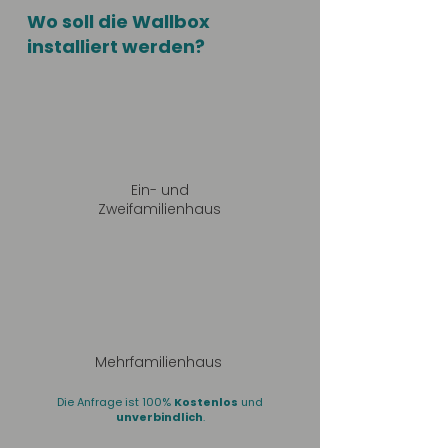
Wo soll die Wallbox
installiert werden?
Ein- und
Zweifamilienhaus
Mehrfamilienhaus
Die Anfrage ist 100%
Kostenlos
und
unverbindlich
.