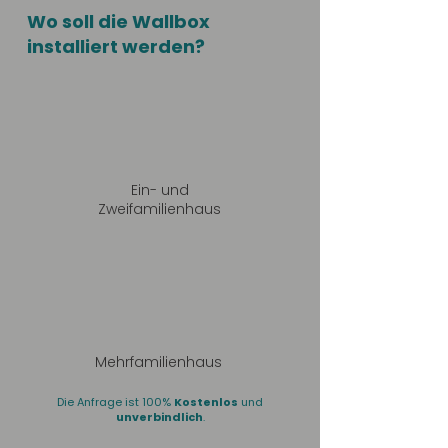
Wo soll die Wallbox
installiert werden?
Ein- und
Zweifamilienhaus
Mehrfamilienhaus
Die Anfrage ist 100%
Kostenlos
und
unverbindlich
.