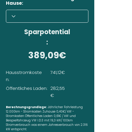
Hause:
Sparpotential
:
389,09€
Hausstromkoste
741,12€
n:
Öffentliches Laden:
282,55
€
Berechnungsgrundlage:
Jährlicher Fahrleistung
12.000km - Stromkosten Zuhause 0,40€/ kW -
Stromkosten Öffentliches Laden 0,61€ / kW und
Beispielfahrzeug VW I.D.3 mit 19,3 kW/ 100km
Stromverbrauch was einem Jahresverbrauch von 2.316
kW entspricht.