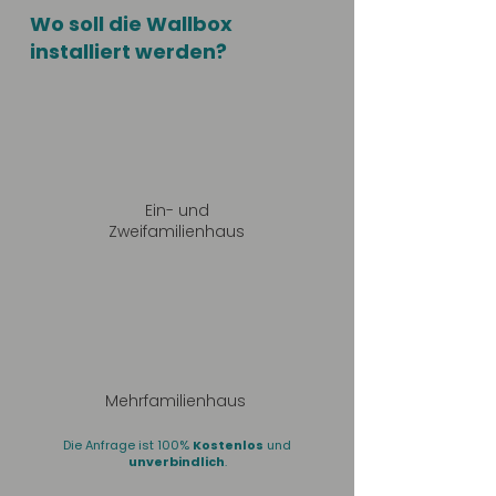
Wo soll die Wallbox
installiert werden?
Ein- und
Zweifamilienhaus
Mehrfamilienhaus
Die Anfrage ist 100%
Kostenlos
und
unverbindlich
.