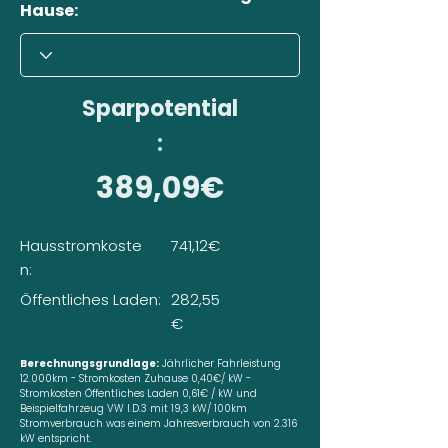
Hause:
Sparpotential
:
389,09€
Hausstromkoste
741,12€
n:
Öffentliches Laden:
282,55
€
Berechnungsgrundlage:
Jährlicher Fahrleistung
12.000km - Stromkosten Zuhause 0,40€/ kW -
Stromkosten Öffentliches Laden 0,61€ / kW und
Beispielfahrzeug VW I.D.3 mit 19,3 kW/ 100km
Stromverbrauch was einem Jahresverbrauch von 2.316
kW entspricht.