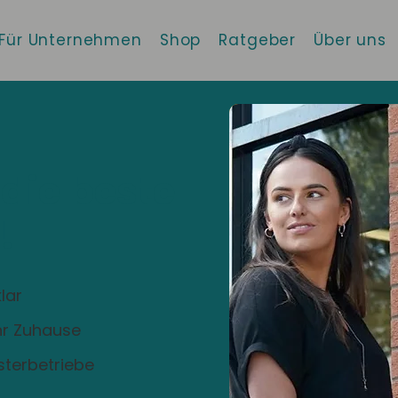
Für Unternehmen
Shop
Ratgeber
Über uns
 die beste
!
lar
Ihr Zuhause
sterbetriebe