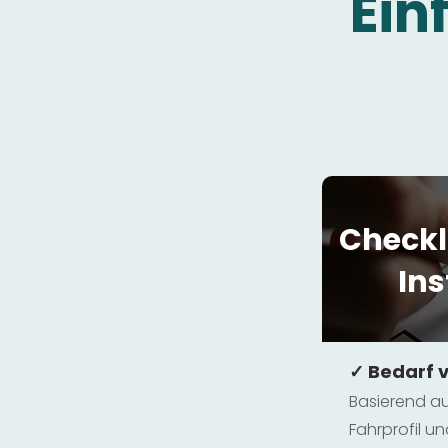
Ein
Checkl
Ins
✓ Bedarf 
Basierend au
Fahrprofil 