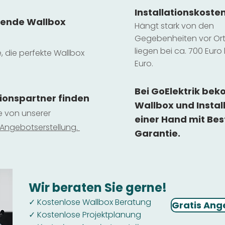
Installatio
ns
koste
sende Wallbox
Hängt stark vo
n den
Gegebenheiten vor Ort 
liegen b
ei ca. 700 Euro 
e, die perfekte Wallbox
Euro.
Bei GoElektrik be
tionspartner finden
Wallbox und Instal
ie von unserer
einer Hand mit Bes
 Ange
botserstellun
g.
Garantie.
Wir beraten Sie gerne!
Kostenlose Wallbox Beratung
✓
Gratis Ang
Kostenlose Projektplanung
✓