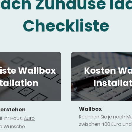
fach Zuhause la
Checkliste
iste Wallbox
Kosten Wa
tallation
Installa
Wallbox
verstehen
Rechnen Sie je nach
Mo
f Ihr Haus,
Au
to
,
zwischen 400 Euro und 
und Wünsche