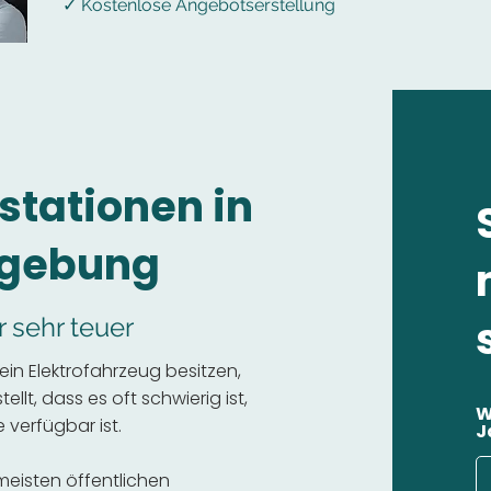
✓ Kostenlose Angebotserstellung
stationen in
mgebung
r sehr teuer
in Elektrofahrzeug besitzen,
llt, dass es oft schwierig ist,
W
 verfügbar ist.
J
 meisten öffentlichen