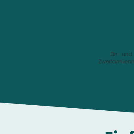
Wo soll die Wallbox i
Ein- und
Zweifamilien
Die Anfrage ist 1