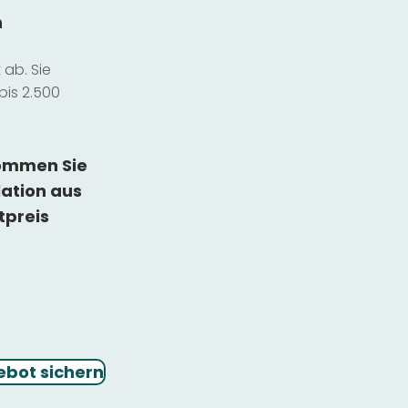
n
ab. Sie
bis 2.500
kommen Sie
lation
aus
tpreis
ebot sichern