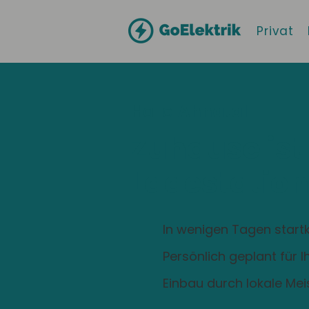
Privat
Hallo
Ahnatal
Zuhause ist
Ladestation
In wenigen Tagen startk
Persönlich geplant für 
Einbau durch lokale Mei