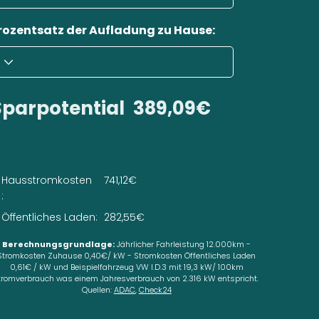
rozentsatz der Aufladung zu Hause:
Sparpotential
389,09€
Hausstromkosten
741,12€
:
Öffentliches Laden:
282,55€
Berechnungsgrundlage:
Jährlicher Fahrleistung 12.000km -
Stromkosten Zuhause 0,40€/ kW - Stromkosten Öffentliches Laden
0,61€ / kW und Beispielfahrzeug VW I.D.3 mit 19,3 kW/ 100km
tromverbrauch was einem Jahresverbrauch von 2.316 kW entspricht.
Quellen:
ADAC
,
Check24