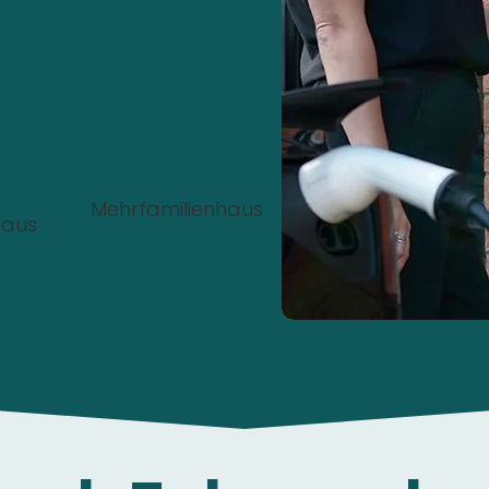
nstalliert werden?
Mehrfamilienhaus
haus
00%
Kostenlos
und
unverbindlich
.