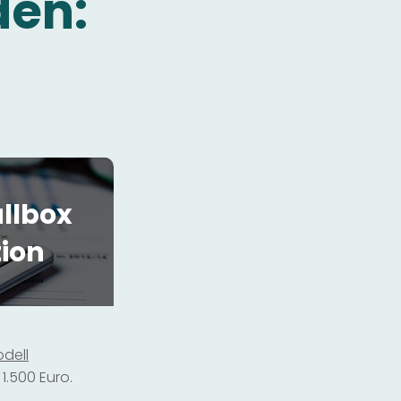
den:
llbox
tion
dell
1.500 Euro.