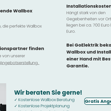
Installatio
ns
koste
sende Wallbox
Hängt stark vo
n den
Gegebenheiten vor Ort 
liegen b
ei ca. 700 Euro 
e, die perfekte Wallbox
Euro.
Bei GoElektrik be
tionspartner finden
Wallbox und Instal
ie von unserer
einer Hand mit Bes
 Ange
botserstellun
g.
Garantie.
Wir beraten Sie gerne!
Kostenlose Wallbox Beratung
✓
Gratis Ang
Kostenlose Projektplanung
✓