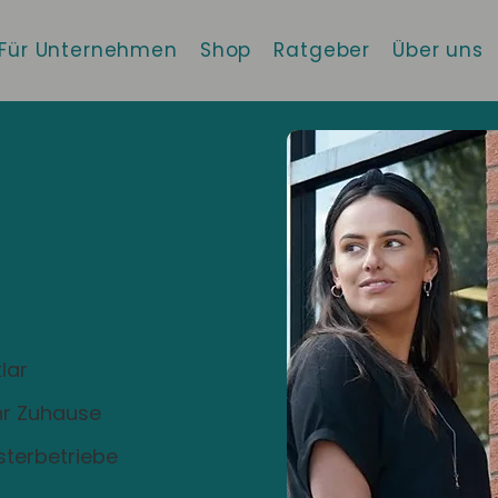
Für Unternehmen
Shop
Ratgeber
Über uns
 die beste
!
lar
Ihr Zuhause
sterbetriebe