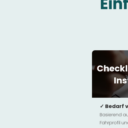
Ein
Checkl
Ins
✓ Bedarf 
Basierend au
Fahrprofil 