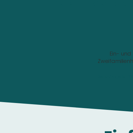
Wo soll die Wallbox i
Ein- und
Zweifamilien
Die Anfrage ist 1