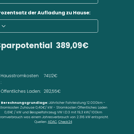
rozentsatz der Aufladung zu Hause:
Sparpotential
389,09€
Hausstromkosten
741,12€
:
Öffentliches Laden:
282,55€
Berechnungsgrundlage:
Jährlicher Fahrleistung 12.000km -
Stromkosten Zuhause 0,40€/ kW - Stromkosten Öffentliches Laden
0,61€ / kW und Beispielfahrzeug VW I.D.3 mit 19,3 kW/ 100km
tromverbrauch was einem Jahresverbrauch von 2.316 kW entspricht.
Quellen:
ADAC
,
Check24