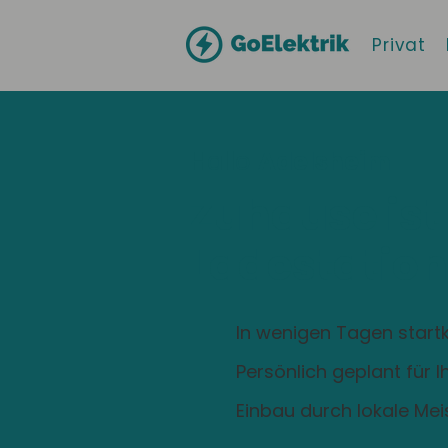
Privat
Hallo
Adelsheim
Zuhause ist
Ladestation
In wenigen Tagen startk
Persönlich geplant für 
Einbau durch lokale Mei