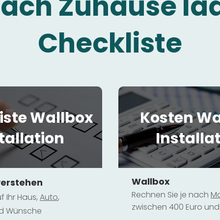
fach Zuhause la
Checkliste
iste Wallbox
Kosten Wa
tallation
Installa
Wallbox
verstehen
Rechnen Sie je nach
Mo
f Ihr Haus,
Au
to
,
zwischen 400 Euro und 
und Wünsche