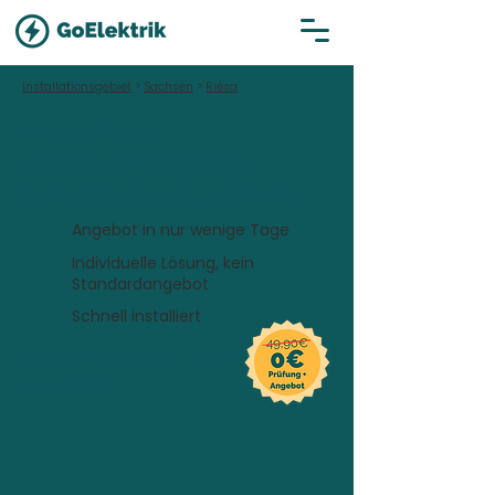
Installationsgebiet
>
Sachsen
>
Riesa
Hallo Riesa!
Wallbox inklusive
Installation in Riesa
Angebot in nur wenige Tage
Individuelle Lösung, kein
Standardangebot
Schnell installiert
Wo soll die Wallbox installiert
werden?