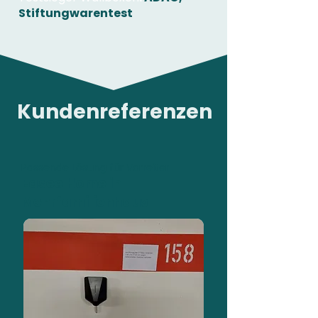
Stiftungwarentest
Kundenreferenzen
Passende Lösung für Vorreiter
Easee Home in
Mehrfamilienhaus