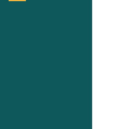
Keine ausreichende
Sonneneinstrahlung in Riesa ?
Das ist nicht ganz richtig! Riesa
verfügt durchschnittlich über
1930,6 Sonnenstunden pro Jahr,
was es zu einem geeigneten Ort
für die Installation einer Solar-
Ladestation für Ihr Elektroauto
macht. Nutzen Sie Ihre
Photovoltaikanlage, um Ihr E-
Auto zu laden und profitieren Sie
von niedrigeren Kosten und einer
besseren Rendite Ihrer Solar-
Investition! Wir haben passende
Wallbox Lösungen für PV-
Betreiber, die sich einfach mit
allen Marken und Arten von PV-