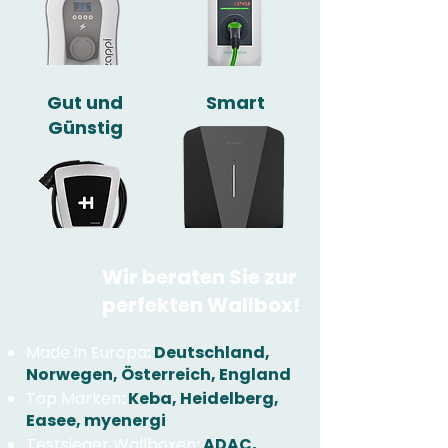
Gut und
Smart
Günstig
Wir beraten Sie zur
perfekten Wallbox!
Made in Europa
:
Deutschland,
Norwegen, Österreich, England
Top Marken
:
Keba, Heidelberg,
Easee, myenergi
Testsieger Wallboxen
:
ADAC,