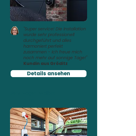
"Super service! Die Installation
wurde sehr professionell
durchgeführt und alles
harmoniert perfekt
zusammen - Ich freue mich
noch mehr auf sonnige Tage!"
Kundin aus Gröditz
Details ansehen
Dienstwagen-Wallbox
Einfache Abrechnung