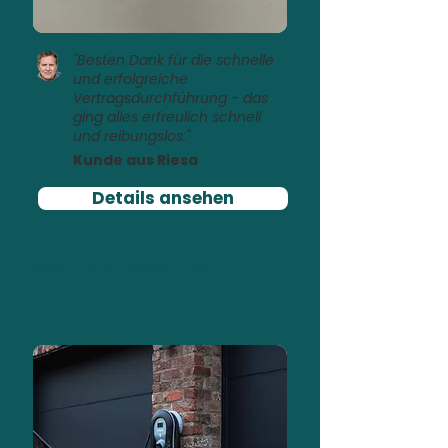
"Besten Dank für die schnelle
und erfolgreiche
Vertragsdurchführung - das
ging alles erfreulich schnell
und reibungslos."
Kunde aus Riesa
Details ansehen
Laden mit PV-Überschuss
PV-Rendite optimiert mit
Zappi