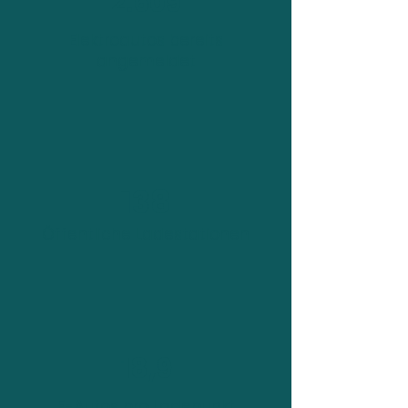
2.609
Elektroautos bereits
angemeldet
138
Öffentliche Ladestationen
18,9
E-Autos pro Ladepunkt