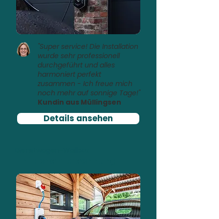
"Super service! Die Installation
wurde sehr professionell
durchgeführt und alles
harmoniert perfekt
zusammen - Ich freue mich
noch mehr auf sonnige Tage!"
Kundin aus Müllingsen
Details ansehen
Dienstwagen-Wallbox
Einfache Abrechnung