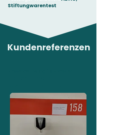
Stiftungwarentest
Kundenreferenzen
Passende Lösung für Vorreiter
Easee Home in
Mehrfamilienhaus