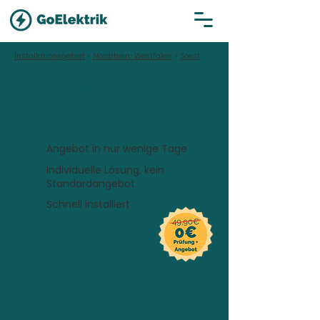
Installationsgebiet
>
Nordrhein-Westfalen
>
Soest
Hallo Soest!
Wallbox inklusive
Installation in Soest
Angebot in nur wenige Tage
Individuelle Lösung, kein
Standardangebot
Schnell installiert
Wo soll die Wallbox installiert
werden?