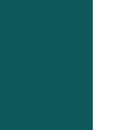
8.346
Elektroautos bereits
angemeldet
212
Öffentliche Ladestationen
39,4
E-Autos pro Ladepunkt