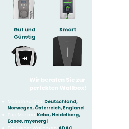
Gut und
Smart
Günstig
Wir beraten Sie zur
perfekten Wallbox!
Made in Europa
:
Deutschland,
Norwegen, Österreich, England
Top Marken
:
Keba, Heidelberg,
Easee, myenergi
Testsieger Wallboxen
:
ADAC,