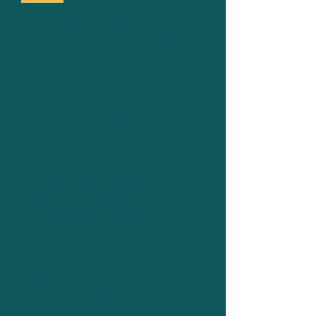
Keine ausreichende
Sonneneinstrahlung in Soest ?
Das ist nicht ganz richtig! Soest
verfügt durchschnittlich über
1717,0 Sonnenstunden pro Jahr,
was es zu einem geeigneten Ort
für die Installation einer Solar-
Ladestation für Ihr Elektroauto
macht. Nutzen Sie Ihre
Photovoltaikanlage, um Ihr E-
Auto zu laden und profitieren Sie
von niedrigeren Kosten und einer
besseren Rendite Ihrer Solar-
Investition! Wir haben passende
Wallbox Lösungen für PV-
Betreiber, die sich einfach mit
allen Marken und Arten von PV-