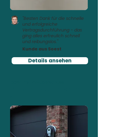
"Besten Dank für die schnelle
und erfolgreiche
Vertragsdurchführung - das
ging alles erfreulich schnell
und reibungslos."
Kunde aus Soest
Details ansehen
Laden mit PV-Überschuss
PV-Rendite optimiert mit
Zappi