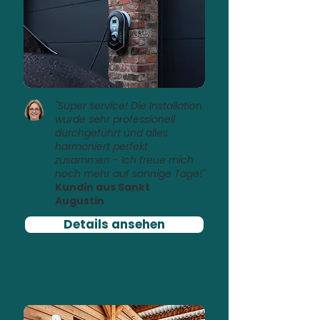
"Super service! Die Installation
wurde sehr professionell
durchgeführt und alles
harmoniert perfekt
zusammen - Ich freue mich
noch mehr auf sonnige Tage!"
Kundin aus Sankt
Augustin
Details ansehen
Dienstwagen-Wallbox
Einfache Abrechnung