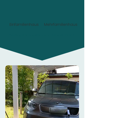
Einfamilienhaus
Mehrfamilienhaus
Planung und Angebot:
Jetzt 0€
statt 49,90€