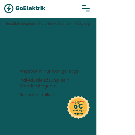
Installationsgebiet
>
Nordrhein-Westfalen
>
Siegburg
Hallo Siegburg!
Wallbox inklusive
Installation in
Siegburg
Angebot in nur wenige Tage
Individuelle Lösung, kein
Standardangebot
Schnell installiert
Wo soll die Wallbox installiert
werden?