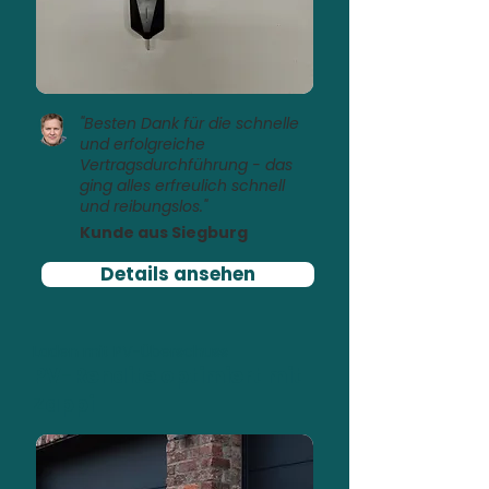
"Besten Dank für die schnelle
und erfolgreiche
Vertragsdurchführung - das
ging alles erfreulich schnell
und reibungslos."
Kunde aus Siegburg
Details ansehen
Laden mit PV-Überschuss
PV-Rendite optimiert mit
Zappi