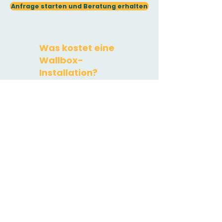
Anfrage starten und Beratung erhalten
Was kostet eine
Wallbox-
Installation?
Wallbox:
Rechnen Sie je nach
Modell zwischen 400 Euro und
1.500 Euro.
​Installationskosten:
Dies hängt
stark von den Gegebenheiten
vor Ort ab. Sie liegen bei ca. 700
Euro bis zu 2.500 Euro.
Erdarbeiten oder sehr lange
Kabelwege mit vielen
Durchbrüche können die Summe
deutlich erhöhen. Daher