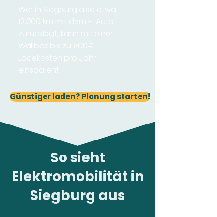
Wer in Siegburg also etwa
12.000 km mit dem E-Auto
zurücklegt, kann mit einer
Wallbox bis zu 800€
Ladekosten pro Jahr
einsparen!
Günstiger laden? Planung starten!
So sieht
Elektromobilität in
Siegburg aus