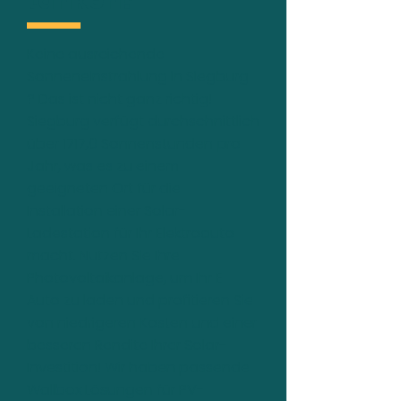
tanken?
Keine ausreichende
Sonneneinstrahlung in Siegburg
? Das ist nicht ganz richtig!
Siegburg verfügt durchschnittlich
über 1717,0 Sonnenstunden pro
Jahr, was es zu einem
geeigneten Ort für die
Installation einer Solar-
Ladestation für Ihr Elektroauto
macht. Nutzen Sie Ihre
Photovoltaikanlage, um Ihr E-
Auto zu laden und profitieren Sie
von niedrigeren Kosten und einer
besseren Rendite Ihrer Solar-
Investition! Wir haben passende
Wallbox Lösungen für PV-