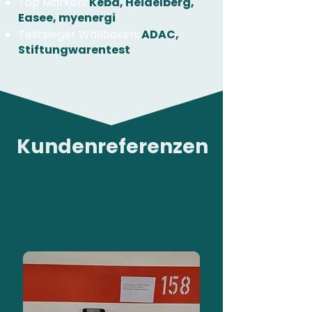
Top Marken
:
Keba, Heidelberg,
Easee, myenergi
Testsieger Wallboxen
:
ADAC,
Stiftungwarentest
Kundenreferenzen
Passende Lösung für Vorreiter
Easee Home in
Mehrfamilienhaus