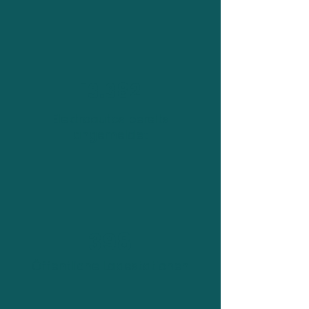
13.382
Elektroautos bereits
angemeldet
398
Öffentliche Ladestationen