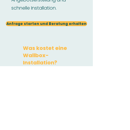
schnelle Installation.
Anfrage starten und Beratung erhalten
Was kostet eine
Wallbox-
Installation?
Wallbox:
Rechnen Sie je nach
Modell zwischen 400 Euro und
1.500 Euro.
​Installationskosten:
Dies hängt
stark von den Gegebenheiten
vor Ort ab. Sie liegen bei ca. 700
Euro bis zu 2.500 Euro.
Erdarbeiten oder sehr lange