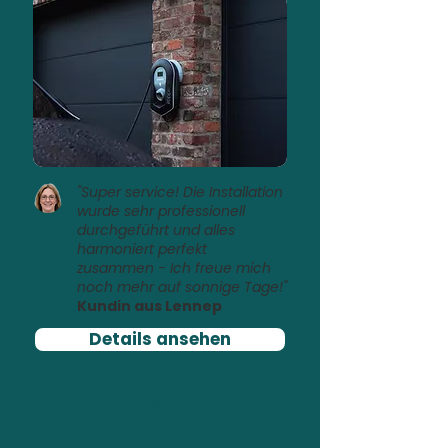
"Super service! Die Installation
wurde sehr professionell
durchgeführt und alles
harmoniert perfekt
zusammen - Ich freue mich
noch mehr auf sonnige Tage!"
Kundin aus Lennep
Details ansehen
Dienstwagen-Wallbox
Einfache Abrechnung