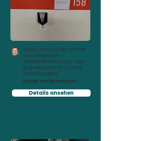
"Besten Dank für die schnelle
und erfolgreiche
Vertragsdurchführung - das
ging alles erfreulich schnell
und reibungslos."
Kunde aus Remscheid
Details ansehen
Laden mit PV-Überschuss
PV-Rendite optimiert mit
Zappi