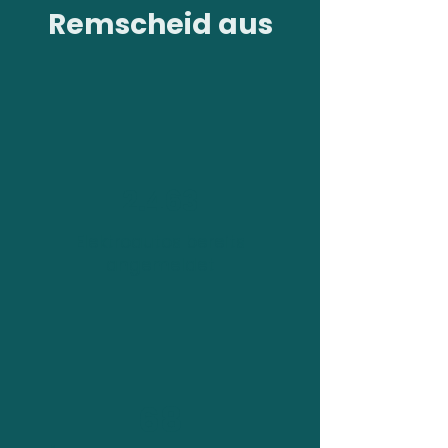
Remscheid aus
2.463
Elektroautos bereits
angemeldet
68