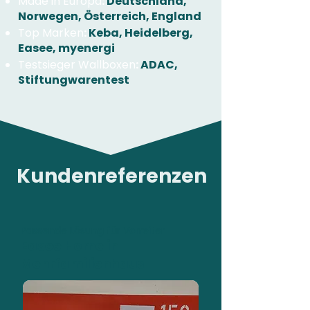
Made in Europa
:
Deutschland,
Norwegen, Österreich, England
Top Marken
:
Keba, Heidelberg,
Easee, myenergi
Testsieger Wallboxen
:
ADAC,
Stiftungwarentest
Kundenreferenzen
Passende Lösung für Vorreiter
Easee Home in
Mehrfamilienhaus