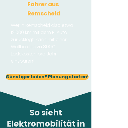
Fahrer aus
Remscheid
Wer in Remscheid also etwa
12.000 km mit dem E-Auto
zurücklegt, kann mit einer
Wallbox bis zu 800€
Ladekosten pro Jahr
einsparen!
Günstiger laden? Planung starten!
So sieht
Elektromobilität in