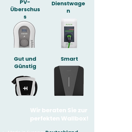
PV-
Dienstwage
Überschus
n
s
Gut und
Smart
Günstig
Wir beraten Sie zur
perfekten Wallbox!