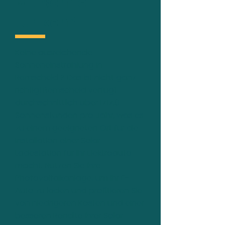
Mit Sonne
tanken?
Keine ausreichende
Sonneneinstrahlung in
Remscheid ? Das ist nicht ganz
richtig! Remscheid verfügt
durchschnittlich über 1717,0
Sonnenstunden pro Jahr, was es
zu einem geeigneten Ort für die
Installation einer Solar-
Ladestation für Ihr Elektroauto
macht. Nutzen Sie Ihre
Photovoltaikanlage, um Ihr E-
Auto zu laden und profitieren Sie
von niedrigeren Kosten und einer
besseren Rendite Ihrer Solar-