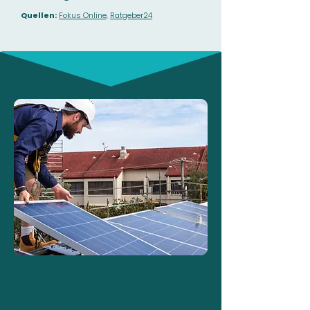
Quellen:
Fokus Online,
Ratgeber24
PV-Überschuss in
Remscheid