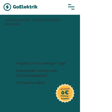
Installationsgebiet
>
Nordrhein-Westfalen
>
Remscheid
Hallo Remscheid!
Wallbox inklusive
Installation in
Remscheid
Angebot in nur wenige Tage
Individuelle Lösung, kein
Standardangebot
Schnell installiert
Wo soll die Wallbox installiert
werden?