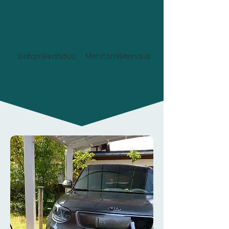
Einfamilienhaus
Mehrfamilienhaus
Planung und Angebot:
Jetzt 0€
statt 49,90€